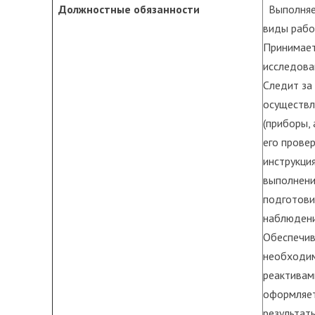
Должностные
обязанности
Выполняет
виды рабо
Принимает
исследова
Следит за
осуществл
(приборы,
его прове
инструкци
выполнени
подготови
наблюдени
Обеспечив
необходим
реактивам
оформляет
результаты