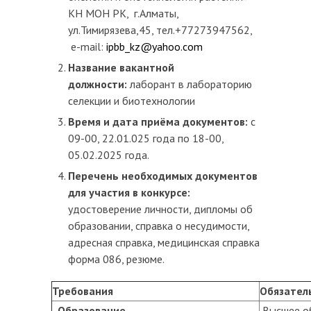
КН МОН РК, г.Алматы,
ул.Тимирязева,45, тел.+77273947562,
e-mail:
ipbb_kz@yahoo.com
Название вакантной
должности:
лаборант в лабораторию
селекции и биотехнологии
Время и дата приёма документов:
с
09-00, 22.01.025 года по 18-00,
05.02.2025 года.
Перечень необходимых документов
для участия в конкурсе:
удостоверение личности, дипломы об
образовании, справка о несудимости,
адресная справка, медицинская справка
форма 086, резюме.
Требования
Обязател
Образование
Высшее об