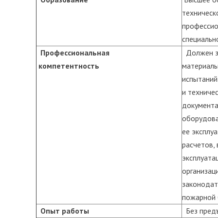
техническ
профессио
специальн
Профессиональная
Должен зн
компетентность
материалы
испытаний
и техниче
документа
оборудова
ее эксплу
расчетов,
эксплуата
организац
законодат
пожарной 
Опыт работы
Без предъ