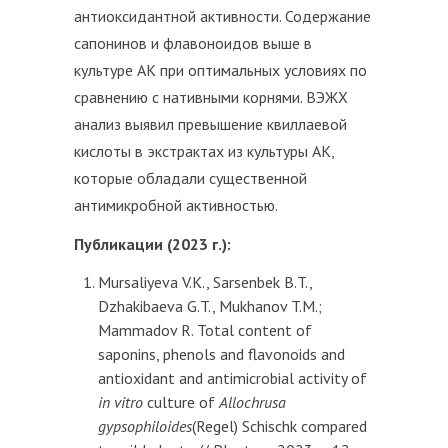
антиоксидантной активности. Содержание
сапонинов и флавоноидов выше в
культуре АК при оптимальных условиях по
сравнению с нативными корнями. ВЭЖХ
анализ выявил превышение квиллаевой
кислоты в экстрактах из культуры АК,
которые обладали существенной
антимикробной активностью.
Публикации (2023 г.):
Mursaliyeva V.K., Sarsenbek B.T.,
Dzhakibaeva G.T., Mukhanov T.M.;
Mammadov R. Total content of
saponins, phenols and flavonoids and
antioxidant and antimicrobial activity of
in vitro
culture of
Allochrusa
gypsophiloides
(Regel) Schischk compared