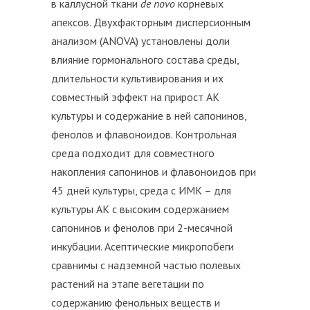
в каллусной ткани
de
novo
корневых
апексов. Двухфакторным дисперсионным
анализом (ANOVA) установлены доли
влияние гормонального состава среды,
длительности культивирования и их
совместный эффект на прирост АК
культуры и содержание в ней сапонинов,
фенолов и флавоноидов. Контрольная
среда подходит для совместного
накопления сапонинов и флавоноидов при
45 дней культуры, среда с ИМК – для
культуры АК с высоким содержанием
сапонинов и фенолов при 2-месячной
инкубации. Асептические микропобеги
сравнимы с надземной частью полевых
растений на этапе вегетации по
содержанию фенольных веществ и