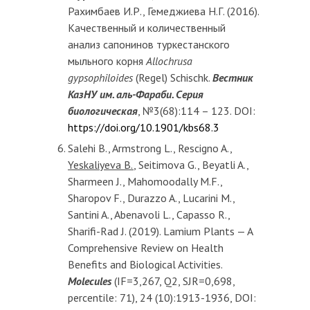
Рахимбаев И.Р., Гемеджиева Н.Г. (2016).
Качественный и количественный
анализ сапонинов туркестанского
мыльного корня
Allochrusa
gypsophiloides
(Regel) Schischk.
Вестник
КазНУ им. аль-Фараби. Серия
биологическая
, №3(68):114 – 123. DOI:
https://doi.org/10.1901/kbs68.3
Salehi B., Armstrong L., Rescigno A.,
Yeskaliyeva B.
, Seitimova G., Beyatli A.,
Sharmeen J., Mahomoodally M.F.,
Sharopov F., Durazzo A., Lucarini M.,
Santini A., Abenavoli L., Capasso R.,
Sharifi-Rad J. (2019). Lamium Plants — A
Comprehensive Review on Health
Benefits and Biological Activities.
Molecules
(IF=3,267, Q2, SJR=0,698,
percentile: 71), 24 (10):1913-1936, DOI: