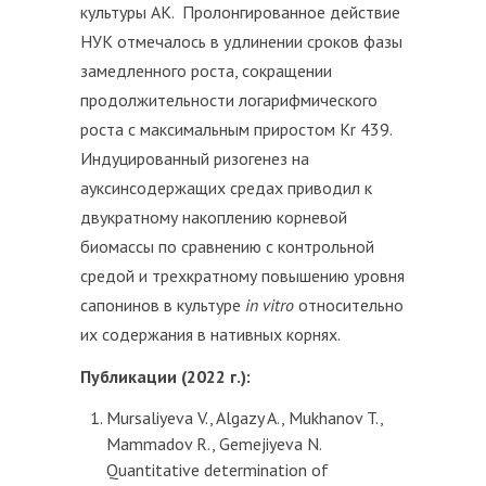
культуры АК. Пролонгированное действие
НУК отмечалось в удлинении сроков фазы
замедленного роста, сокращении
продолжительности логарифмического
роста с максимальным приростом Kr 439.
Индуцированный ризогенез на
ауксинсодержащих средах приводил к
двукратному накоплению корневой
биомассы по сравнению с контрольной
средой и трехкратному повышению уровня
сапонинов в культуре
in vitro
относительно
их содержания в нативных корнях.
Публикации (2022 г.):
Mursaliyeva V., Algazy A., Mukhanov T.,
Mammadov R., Gemejiyeva N.
Quantitative determination of