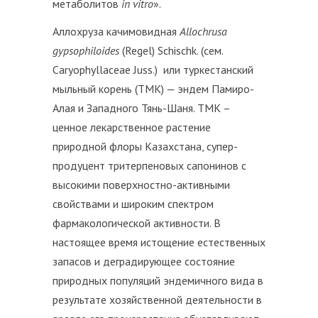
метаболитов
in
vitro
».
Аллохруза качимовидная
Allochrusa
gypsophiloides
(Regel) Schischk. (сем.
Caryophyllaceae Juss.) или туркестанский
мыльный корень (ТМК) — эндем Памиро-
Алая и Западного Тянь-Шаня. ТМК –
ценное лекарственное растение
природной флоры Казахстана, супер-
продуцент тритерпеновых сапонинов с
высокими поверхностно-активными
свойствами и широким спектром
фармакологической активности. В
настоящее время истощение естественных
запасов и деградирующее состояние
природных популяций эндемичного вида в
результате хозяйственной деятельности в