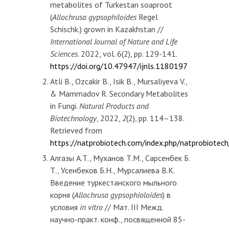
metabolites of Turkestan soaproot
(
Allochrusa gypsophiloides
Regel
Schischk.) grown in Kazakhstan //
International Journal of Nature and Life
Sciences
. 2022, vol. 6(2), pp. 129-141.
https://doi.org/10.47947/ijnls.1180197
Atli B., Ozcakir B., Isik B., Mursaliyeva V.,
& Mammadov R. Secondary Metabolites
in Fungi.
Natural Products and
Biotechnology
, 2022,
2
(2), рр. 114–138.
Retrieved from
https://natprobiotech.com/index.php/natprobiotech
Алгазы А.Т., Муханов Т.М., Сарсенбек Б.
Т., Усенбеков Б.Н., Мурсалиева В.К.
Введение туркестанского мыльного
корня (
Allochrusa gypsophioloides
) в
условия
in vitro
// Мат. III Межд.
научно-практ. конф., посвященной 85-