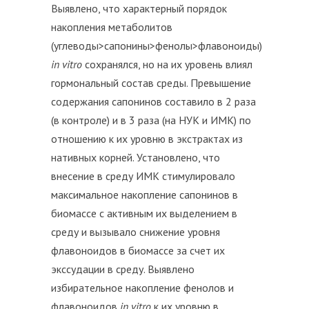
Выявлено, что характерный порядок
накопления метаболитов
(углеводы>сапонины>фенолы>флавоноиды)
in
vitro
сохранялся, но на их уровень влиял
гормональный состав среды. Превышение
содержания сапонинов составило в 2 раза
(в контроле) и в 3 раза (на НУК и ИМК) по
отношению к их уровню в экстрактах из
нативных корней. Установлено, что
внесение в среду ИМК стимулировало
максимальное накопление сапонинов в
биомассе с активным их выделением в
среду и вызывало снижение уровня
флавоноидов в биомассе за счет их
экссудации в среду. Выявлено
избирательное накопление фенолов и
флавоноидов
in
vitro
к их уровню в