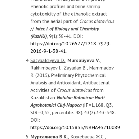
Phenolic profiles and brine shrimp
cytotoxicity of the ethanolic extract
from the aerial part of
Crocus alatavicus
//
Inter. J. of Biology and Chemistry
(KazNU)
, 9(1):38-41. DOI:
https://doi.org/10.26577/2218-7979-
2016-9-1-38-41
.
Satybaldiyeva D.,
Mursaliyeva V
.,
Rakhimbayev I., Zayadan B., Mammadov
R. (2015). Preliminary Phytochemical
Analysis and Antioxidant, Antibacterial
Activities of
Crocus alatavicus
from
Kazakhstan.
Notulae Botanicae Horti
Agrobotanici Cluj-Napoca
(IF=1,168, Q3,
SJR=0,35, percentile: 48). 43(2):343-348.
DOI:
https://doi.org/10.15835/NBHA43210089
Мурсалиева В.К.,
Кожебаева Ж.С
.,