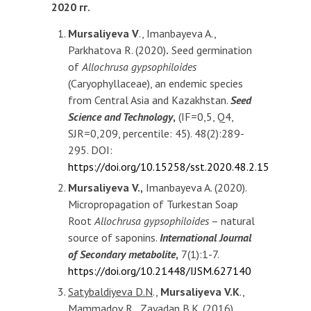
2020 гг.
Mursaliyeva V
., Imanbayeva A.,
Parkhatova R. (2020)
.
Seed germination
of
Allochrusa gypsophiloides
(Caryophyllaceae), an endemic species
from Central Asia and Kazakhstan.
Seed
Science and Technology
,
(IF=0,5, Q4,
SJR=0,209, percentile: 45). 48(2):289-
295. DOI:
https://doi.org/10.15258/sst.2020.48.2.15
Mursaliyeva V.,
Imanbayeva A. (2020).
Micropropagation of Turkestan Soap
Root
Allochrusa gypsophiloides
– natural
source of saponins.
International Journal
of Secondary metabolite
,
7(1):1-7.
https://doi.org/10.21448/IJSM.627140
Satybaldiyeva D.N
.,
Mursaliyeva V.K
.,
Mammadov R., Zayadan B.K. (2016).