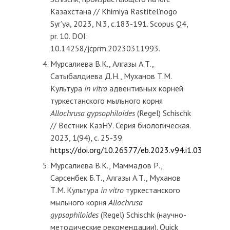
Казахстана // Khimiya Rastitel’nogo
Syr’ya, 2023, N.3, с.183-191. Scopus Q4,
pr. 10. DOI:
10.14258/jcprm.20230311993.
Мурсалиева В.К., Алгазы А.Т.,
Сатыбалдиева Д.Н., Муханов Т.М.
Культура
in vitro
адвентивных корней
туркестанского мыльного корня
Allochrusa gypsophiloides
(Regel) Schischk
// Вестник КазНУ. Серия биологическая.
2023, 1(94), с. 25-39.
https://doi.org/10.26577/eb.2023.v94.i1.03
Мурсалиева В.К., Маммадов Р.,
Сарсенбек Б.Т., Алгазы А.Т., Муханов
Т.М. Культура
in vitro
туркестанского
мыльного корня
Allochrusa
gуpsophiloides
(Regel) Schischk (научно-
методические рекомендации). Quick