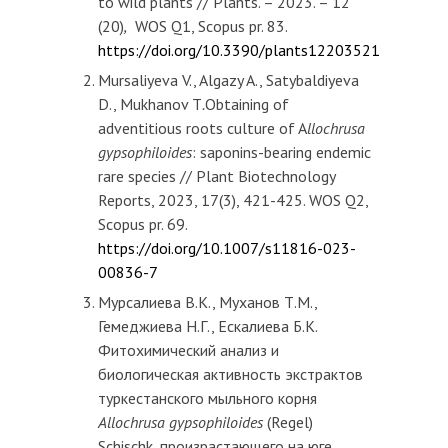
to wild plants // Plants. – 2023. – 12
(20)
,
WOS Q1, Scopus pr. 83.
https://doi.org/10.3390/plants12203521
Mursaliyeva V., Algazy A., Satybaldiyeva
D., Mukhanov T
.
Obtaining of
adventitious roots culture of A
llochrusa
gypsophiloides
: saponins-bearing endemic
rare species // Plant Biotechnology
Reports, 2023, 17(3), 421-425. WOS Q2,
Scopus pr. 69.
https://doi.org/10.1007/s11816-023-
00836-7
Мурсалиева В.К., Муханов Т.М.,
Гемеджиева Н.Г., Ескалиева Б.К.
Фитохимический анализ и
биологическая активность экстрактов
туркестанского мыльного корня
Allochrusa gypsophiloides
(Regel)
Schischk, произрастающего на юге