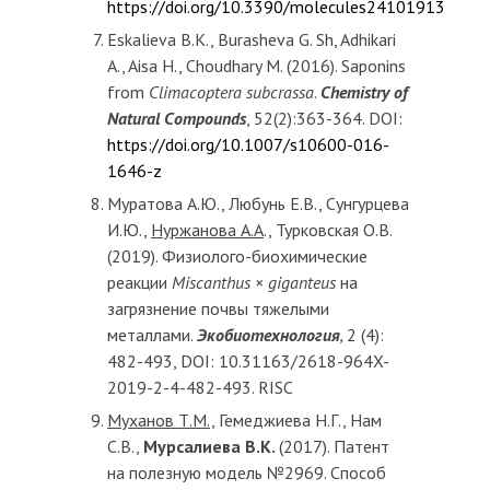
https://doi.org/10.3390/molecules24101913
Eskalieva B.K., Burasheva G. Sh, Adhikari
A., Aisa H., Choudhary M. (2016). Saponins
from
Climacoptera subcrassa
.
Chemistry of
Natural Compounds
, 52(2):363-364. DOI:
https://doi.org/10.1007/s10600-016-
1646-z
Муратова А.Ю., Любунь Е.В., Сунгурцева
И.Ю.,
Нуржанова А.А
., Турковская О.В.
(2019). Физиолого-биохимические
реакции
Miscanthus × giganteus
на
загрязнение почвы тяжелыми
металлами.
Экобиотех
нология
,
2 (4):
482-493, DOI: 10.31163/2618-964X-
2019-2-4-482-493. RISC
Муханов Т.М.,
Гемеджиева Н.Г., Нам
С.В.,
Мурсалиева В.К.
(2017). Патент
на полезную модель №2969. Способ