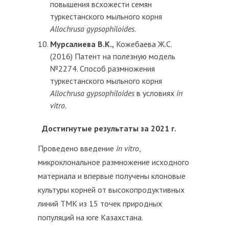
повышения всхожести семян
туркестанского мыльного корня
Allochrusa gypsophiloides
.
Мурсалиева В.К.,
Кожебаева Ж.С.
(2016) Патент на полезную модель
№2274. Способ размножения
туркестанского мыльного корня
Allochrusa
gypsophiloides
в условиях
in
vitro
.
Достигнутые результаты за 2021 г.
Проведено введение
in
vitro
,
микроклональное размножение исходного
материала и впервые получены клоновые
культуры корней от высокопродуктивных
линий ТМК из 15 точек природных
популяций на юге Казахстана.