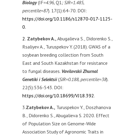
Biology
(IF
=4.96,
Q1
; SJR=1.485,
percentile=87
). 17(1):64-70. DOI:
https://doi.org/10.1186/s12870-017-1125-
0.
2
.
Zatybekov A.,
Abugalieva S., Didorenko S.,
Rsaliyev A., Turuspekov Y. (2018). GWAS of a
soybean breeding collection from South
East and South Kazakhstan for resistance
to fungal diseases.
Vavilovskii Zhurnal
Genetiki i Selektsii
(
SJR=0.188, percentile=38
).
22(5):536-543. DOI:
https://doi.org/10.18699/VJ18.392
.
3.
Zatybekov A.,
Turuspekov Y., Doszhanova
B., Didorenko S., Abugalieva S. 2020. Effect
of Population Size on Genome-Wide
Association Study of Agronomic Traits in