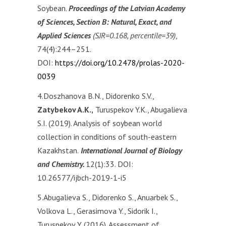
Soybean.
Proceedings of the Latvian Academy
of Sciences, Section B: Natural, Exact, and
Applied Sciences
(SJR=0.168, percentile=39)
,
74(4):244–251.
DOI:
https://doi.org/10.2478/prolas-2020-
0039
4.Doszhanova B.N., Didorenko S.V.,
Zatybekov A.K.,
Turuspekov Y.K., Abugalieva
S.I. (2019). Analysis of soybean world
collection in conditions of south-eastern
Kazakhstan.
International Journal of Biology
and Chemistry.
12(1):33. DOI:
10.26577/ijbch-2019-1-i5
5.Abugalieva S., Didorenko S., Anuarbek S.,
Volkova L., Gerasimova Y., Sidorik I.,
Turuspekov Y. (2016). Assessment of