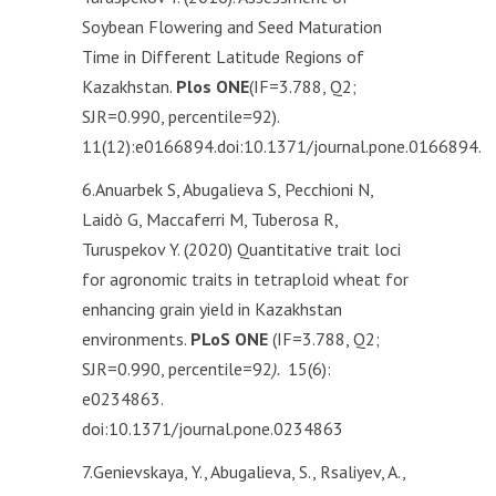
Soybean Flowering and Seed Maturation
Time in Different Latitude Regions of
Kazakhstan.
Plos ONE
(IF=3.788, Q2;
SJR=0.990, percentile=92).
11(12):e0166894.doi:10.1371/journal.pone.0166894.
6.Anuarbek S, Abugalieva S, Pecchioni N,
Laidò G, Maccaferri M, Tuberosa R,
Turuspekov Y. (2020) Quantitative trait loci
for agronomic traits in tetraploid wheat for
enhancing grain yield in Kazakhstan
environments.
PLoS ONE
(IF=3.788, Q2;
SJR=0.990, percentile=92
).
15(6):
e0234863.
doi:10.1371/journal.pone.0234863
7.Genievskaya, Y., Abugalieva, S., Rsaliyev, A.,