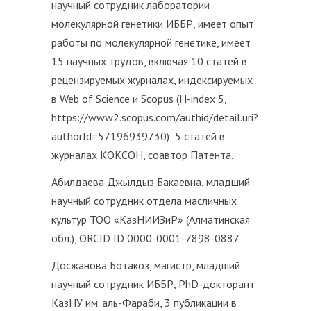
научный сотрудник лаборатории
молекулярной генетики ИББР, имеет опыт
работы по молекулярной генетике, имеет
15 научных трудов, включая 10 статей в
рецензируемых журналах, индексируемых
в Web of Science и Scopus (H-index 5,
https://www2.scopus.com/authid/detail.uri?
authorId=57196939730); 5 статей в
журналах КОКСОН, соавтор Патента.
Абилдаева Джылдыз Бакаевна, младший
научный сотрудник отдела масличных
культур ТОО «КазНИИЗиР» (Алматинская
обл.), ORCID ID 0000-0001-7898-0887.
Досжанова Ботакоз, магистр, младший
научный сотрудник ИББР, PhD-докторант
КазНУ им. аль-Фараби, 3 публикации в