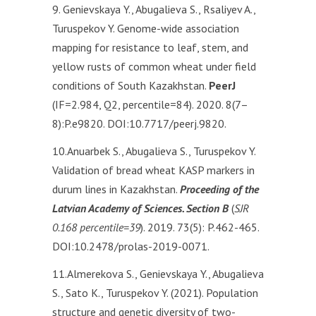
9. Genievskaya Y., Abugalieva S., Rsaliyev A.,
Turuspekov Y. Genome-wide association
mapping for resistance to leaf, stem, and
yellow rusts of common wheat under field
conditions of South Kazakhstan.
PeerJ
(IF=2.984, Q2, percentile=84). 2020. 8(7–
8):P.e9820. DOI:10.7717/peerj.9820.
10.Anuarbek S., Abugalieva S., Turuspekov Y.
Validation of bread wheat KASP markers in
durum lines in Kazakhstan.
Proceeding of the
Latvian Academy of Sciences. Section B
(
SJR
0.168 percentile=39
). 2019. 73(5): P.462-465.
DOI:10.2478/prolas-2019-0071.
11.Almerekova S., Genievskaya Y., Abugalieva
S., Sato K., Turuspekov Y. (2021). Population
structure and genetic diversity of two-