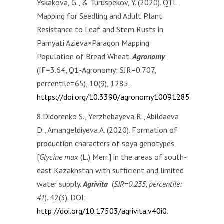
Yskakova, G., & Turuspekov, Y. (2020). QTL
Mapping for Seedling and Adult Plant
Resistance to Leaf and Stem Rusts in
Pamyati Azieva×Paragon Mapping
Population of Bread Wheat.
Agronomy
(IF=3.64, Q1-Agronomy; SJR=0.707,
percentile=65), 10(9), 1285.
https://doi.org/10.3390/agronomy10091285
8.Didorenko S., Yerzhebayeva R., Abildaeva
D., Amangeldiyeva A. (2020). Formation of
production characters of soya genotypes
[
Glycine max
(L.) Merr.] in the areas of south-
east Kazakhstan with sufficient and limited
water supply.
Agrivita
(
SJR=0.235, percentile:
41
). 42(3). DOI:
http://doi.org/10.17503/agrivita.v40i0
.