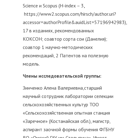
Science и Scopus (H-index – 3
,
https://www2.scopus.com/hirsch/author.uri?
accessor=authorProfile&auidList=57196942983),
17 в изданиях, рекомендованных
КOКСОН; соавтор сорта сои (Данелия);
соавтор 1 научно-методических
рекомендаций, 2 Патентов на полезную
модель.
Члены исследовательской группы
:
Зинченко Алена Валериевна,старший
научный сотрудник лаборатории селекции
сельскохозяйственных культур ТОО
«Сельскохозяйственная опытная станция
«Заречное» (Костанайская обл.), магистр,
аспирант заочной формы обучения ФГБНУ
ВО «Омский ГАУ им. Столыпина». Имеет