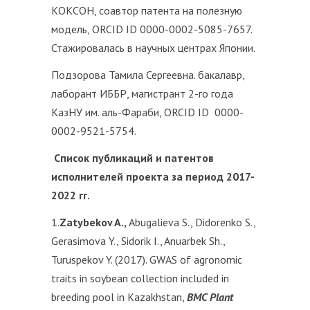
КОКСОН, соавтор патента на полезную
модель, ORCID ID 0000-0002-5085-7657.
Стажировалась в научных центрах Японии.
Подзорова Тамила Сергеевна. бакалавр,
лаборант ИББР, магистрант 2-го года
КазНУ им. аль-Фараби, ORCID ID 0000-
0002-9521-5754.
Список публикаций и патентов
исполнителей проекта за период 2017-
2022 гг.
1.
Zatybekov A.,
Abugalieva S., Didorenko S.,
Gerasimova Y., Sidorik I., Anuarbek Sh.,
Turuspekov Y. (2017). GWAS of agronomic
traits in soybean collection included in
breeding pool in Kazakhstan,
BMC Plant