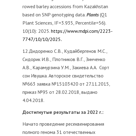
rowed barley accessions from Kazakhstan
based on SNP genotyping data.
Plants
(Q1
Plant Sciences, IF=3.935, Percentile=56).
10(10): 2025.
https://www.mdpi.com/2223-
7747/10/10/2025
.
12.Дидоренко С.В., Кудайбергенов М.С.,
Сидорик И.В., Плотников В.Г., Зинченко
А.В., Карамурзина У.М., Закиева А.А. Сорт
сои Ивушка. Авторское свидетельство
№663 заявка №15103420 от 27.11.2015,
приказ №95 от 28.02.2018, выдано
4.04.2018.
Достигнутые результаты за 2022 г.:
Начато проведение ресеквенирования
полного генома 31 отечественных