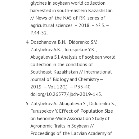
glycines in soybean world collection
harvested in south-eastern Kazakhstan
// News of the NAS of RK, series of
agricultural sciences. – 2018. – №.5. –
P.44-52.
Doszhanova B.N., Didorenko S.V.,
Zatybekov A.K., Turuspekov Y.K.,
Abugalieva S.I. Analysis of soybean world
collection in the conditions of
Southeast Kazakhstan // International
Journal of Biology and Chemistry —
2019. — Vol. 12(1). — P.33-40.
doi.org/10.26577/ijbch-2019-1-i5.
Zatybekov A., Abugalieva S., Didorenko S.,
Turuspekov Y. Effect of Population Size
on Genome-Wide Association Study of
Agronomic Traits in Soybean //
Proceedings of the Latvian Academy of