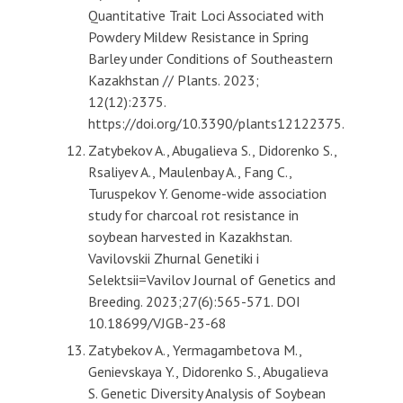
Quantitative Trait Loci Associated with
Powdery Mildew Resistance in Spring
Barley under Conditions of Southeastern
Kazakhstan // Plants. 2023;
12(12):2375.
https://doi.org/10.3390/plants12122375.
Zatybekov A., Abugalieva S., Didorenko S.,
Rsaliyev A., Maulenbay A., Fang C.,
Turuspekov Y. Genome-wide association
study for charcoal rot resistance in
soybean harvested in Kazakhstan.
Vavilovskii Zhurnal Genetiki i
Selektsii=Vavilov Journal of Genetics and
Breeding. 2023;27(6):565-571. DOI
10.18699/VJGB-23-68
Zatybekov A., Yermagambetova M.,
Genievskaya Y., Didorenko S., Abugalieva
S. Genetic Diversity Analysis of Soybean