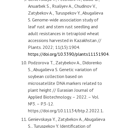
Anuarbek S., Rsaliyev A., Chudinov V.,
Zatybekov A., Turuspekov Y., Abugalieva
S. Genome-wide association study of
leaf rust and stem rust seedling and
adult resistances in tetraploid wheat
accessions harvested in Kazakhstan //
Plants. 2022; 11(15):1904.
https://doi.org/10.3390/plants11151904
.
Podzorova T., Zatybekov A., Didorenko
S., Abugalieva S. Genetic variation of
soybean collection based on
microsatellite DNA markers related to
plant height // Eurasian Journal of
Applied Biotechnology. – 2022. – Vol.
№3. – P.3-12.
https://doi.org/10.11134/btp.2.2022.1.
Genievskaya Y., Zatybekov A., Abugalieva
S., Turuspekov Y. Identification of