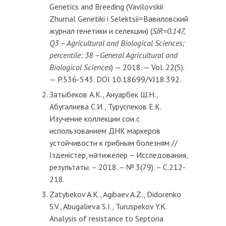
Genetics and Breeding (Vavilovskii
Zhurnal Genetiki i Selektsii=Вавиловский
журнал генетики и селекции) (
SJR=0.147,
Q3 – Agricultural and Biological Sciences;
percentile: 38 –General Agricultural and
Biological Sciences
) — 2018. — Vol. 22(5).
— P.536-543. DOI 10.18699/VJ18.392.
Затыбеков А.К., Ануарбек Ш.Н.,
Абугалиева С.И., Туруспеков Е.К.
Изучение коллекции сои с
использованием ДНК маркеров
устойчивости к грибным болезням //
Ізденістер, нəтижелер – Исследования,
результаты. – 2018. – №.3(79). – C.212-
218.
Zatybekov A.K., Agibaev A.Z., Didorenko
S.V., Abugalieva S.I., Turuspekov Y.K.
Analysis of resistance to Septoria