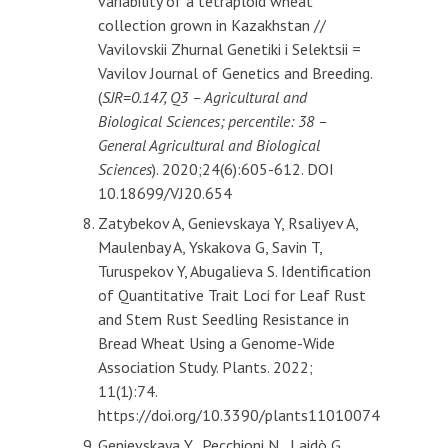
variability of a tetraploid wheat
collection grown in Kazakhstan //
Vavilovskii Zhurnal Genetiki i Selektsii =
Vavilov Journal of Genetics and Breeding.
(
SJR=0.147, Q3 – Agricultural and
Biological Sciences; percentile: 38 –
General Agricultural and Biological
Sciences
). 2020;24(6):605-612. DOI
10.18699/VJ20.654
Zatybekov A, Genievskaya Y, Rsaliyev A,
Maulenbay A, Yskakova G, Savin T,
Turuspekov Y, Abugalieva S. Identification
of Quantitative Trait Loci for Leaf Rust
and Stem Rust Seedling Resistance in
Bread Wheat Using a Genome-Wide
Association Study. Plants. 2022;
11(1):74.
https://doi.org/10.3390/plants11010074
Genievskaya Y., Pecchioni N., Laidò G.,