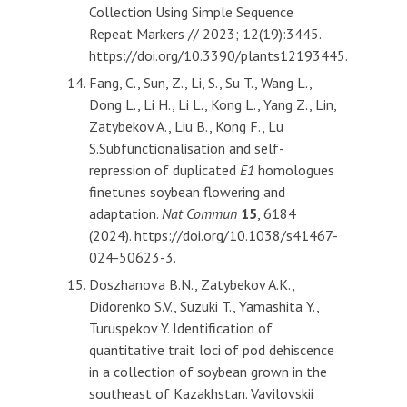
Collection Using Simple Sequence
Repeat Markers // 2023; 12(19):3445.
https://doi.org/10.3390/plants12193445.
Fang, C., Sun, Z., Li, S., Su T., Wang L.,
Dong L., Li H., Li L., Kong L., Yang Z., Lin,
Zatybekov A., Liu B., Kong F., Lu
S.Subfunctionalisation and self-
repression of duplicated
E1
homologues
finetunes soybean flowering and
adaptation.
Nat Commun
15
, 6184
(2024). https://doi.org/10.1038/s41467-
024-50623-3.
Doszhanova B.N., Zatybekov A.K.,
Didorenko S.V., Suzuki T., Yamashita Y.,
Turuspekov Y. Identification of
quantitative trait loci of pod dehiscence
in a collection of soybean grown in the
southeast of Kazakhstan. Vavilovskii