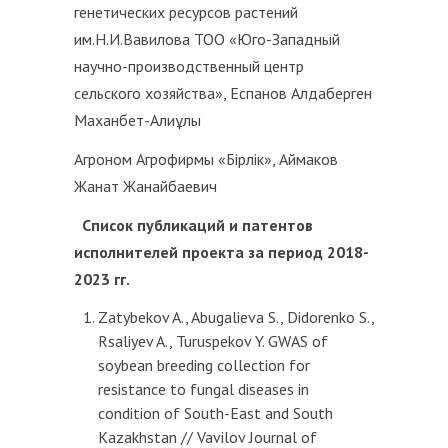
генетических ресурсов растений
им.Н.И.Вавилова ТОО «Юго-Западный
научно-производственный центр
сельского хозяйства», Еспанов Алдаберген
Маханбет-Алиұлы
Агроном Агрофирмы «Бірлік», Аймаков
Жанат Жанайбаевич
Список публикаций и патентов
исполнителей проекта за период 2018-
2023 гг.
Zatybekov A., Abugalieva S., Didorenko S.,
Rsaliyev A., Turuspekov Y. GWAS of
soybean breeding collection for
resistance to fungal diseases in
condition of South-East and South
Kazakhstan // Vavilov Journal of