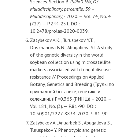
Sciences. Section B. (
SJR=0.168, Q3 –
Multidisciplinary, percentile: 39 –
Multidisciplinary
)- 2020. — Vol. 74, No. 4
(727). — P.244-251. DOI:
10.2478/prolas-2020-0039.
Zatybekov A.K., Turuspekov Y.T.,
Doszhanova B.N., Abugalieva S.I. A study
of the genetic diversity in the world
soybean collection using microsatellite
markers associated with fungal disease
resistance // Proceedings on Applied
Botany, Genetics and Breeding (Труды по
прикладной ботанике, генетике и
селекции). (IF=0.365 (РИНЦ)) – 2020. —
Vol. 181, No. (3). — P.81-90. DOI:
10.30901/2227-8834-2020-3-81-90.
Zatybekov A., Anuarbek S., Abugalieva S.,
Turuspekov Y. Phenotypic and genetic