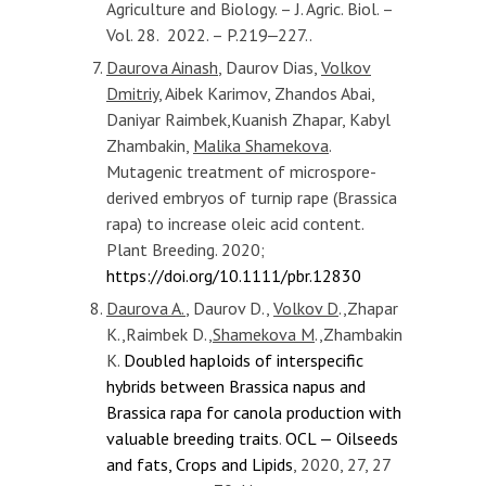
Agriculture and Biology. – J. Agric. Biol. –
Vol. 28. 2022. – P.219‒227..
Daurova Ainash
, Daurov Dias,
Volkov
Dmitriy
, Aibek Karimov, Zhandos Abai,
Daniyar Raimbek,Kuanish Zhapar, Kabyl
Zhambakin,
Malika Shamekova
.
Mutagenic treatment of microspore-
derived embryos of turnip rape (Brassica
rapa) to increase oleic acid content.
Plant Breeding. 2020;
https://doi.org/10.1111/pbr.12830
Daurova A.
, Daurov D.,
Volkov D
.,Zhapar
K.,Raimbek D.,
Shamekova M
.,Zhambakin
K.
Doubled haploids of interspecific
hybrids between Brassica napus and
Brassica rapa for canola production with
valuable breeding traits
.
OCL — Oilseeds
and fats, Crops and Lipids
, 2020, 27, 27