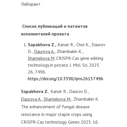
Лаборант.
Список публикаций и патентов
исполнителей проекта
Sapakhova Z.,
Kanat R., Choi K., Daurov
D.,
Daurova A.,
Zhambakin K.,
Shamekova M
. CRISPR-Cas gene editing
technology in potato. J. Mol. Sci. 2025.
26, 7496.
https://doi.org/10.3390/ijms26157496
.
Sapakhova Z.
, Kanat R., Daurov D.,
Daurova A., Shamekova M.,
Zhambakin K.
The enhancement of fungal disease
resistance in major staple crops using
CRISPR-Cas technology. Genes 2025. 16.