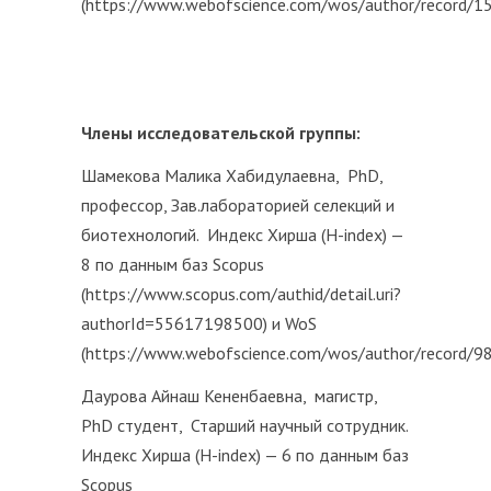
(https://www.webofscience.com/wos/author/record/1
Члены исследовательской группы
:
Шамекова Малика Хабидулаевна, PhD,
профессор, Зав.лабораторией селекций и
биотехнологий. Индекс Хирша (H-index) —
8 по данным баз Scopus
(https://www.scopus.com/authid/detail.uri?
authorId=55617198500) и WoS
(https://www.webofscience.com/wos/author/record/9
Даурова Айнаш Кененбаевна, магистр,
PhD студент, Старший научный сотрудник.
Индекс Хирша (H-index) — 6 по данным баз
Scopus