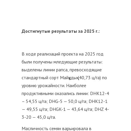
Достигнутые результаты за 2025 г.:
В ходе реализаций проекта на 2025 год
были получены мледующие результаты:
выделены линии рапса, превосходящие
стандартный сорт Майқұдық (40,73 ц/га) по
уровню урожайности. Наиболее
продуктивными оказались линии: DHK12-4
– 54,55 ц/га; DHG-5 — 50,0 ц/га; DHK12-1
— 49,55 ц/га; DHGK-1 — 43,64 ц/га; DHZ 4-
3-20 — 45,0 ц/га.
Масличность семян варьировала в