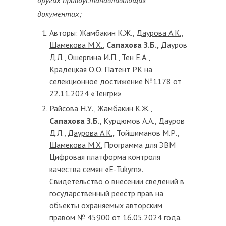
других правоустанавливающих
документах;
Авторы: Жамбакин К.Ж.,
Даурова А.К.,
Шамекова М.Х.
,
Сапахова З.Б.,
Дауров
Д.Л., Ошергина И.П., Тен Е.А.,
Крадецкая О.О. Патент РК на
селекционное достижение №1178 от
22.11.2024 «Тенгри»
Райсова Н.У., Жамбакин К.Ж.,
Сапахова З.Б.
, Курдюмов А.А., Дауров
Д.Л.,
Даурова А.К.
,
Тойшиманов М.Р.,
Шамекова М.Х.
Программа для ЭВМ
Цифровая платформа контроля
качества семян «E-Tukym».
Cвидетельство о внесении сведений в
государственный реестр прав на
объекты охраняемых авторским
правом № 45900 от 16.05.2024 года.