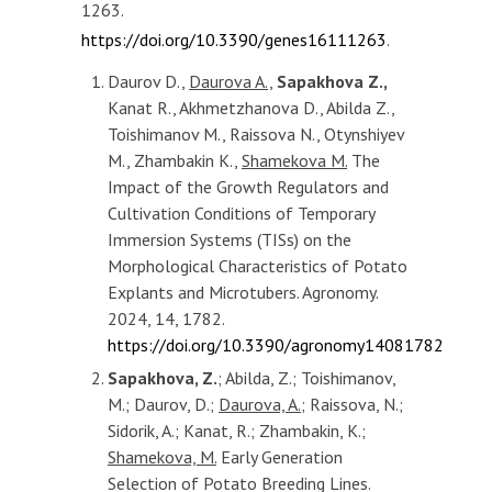
1263.
https://doi.org/10.3390/genes16111263
.
Daurov D.,
Daurova A.,
Sapakhova Z.,
Kanat R., Akhmetzhanova D., Abilda Z.,
Toishimanov M., Raissova N., Otynshiyev
M., Zhambakin K.,
Shamekova M.
The
Impact of the Growth Regulators and
Cultivation Conditions of Temporary
Immersion Systems (TISs) on the
Morphological Characteristics of Potato
Explants and Microtubers. Agronomy.
2024, 14, 1782.
https://doi.org/10.3390/agronomy14081782
Sapakhova, Z.
; Abilda, Z.; Toishimanov,
M.; Daurov, D.;
Daurova, A.;
Raissova, N.;
Sidorik, A.; Kanat, R.; Zhambakin, K.;
Shamekova, M.
Early Generation
Selection of Potato Breeding Lines.