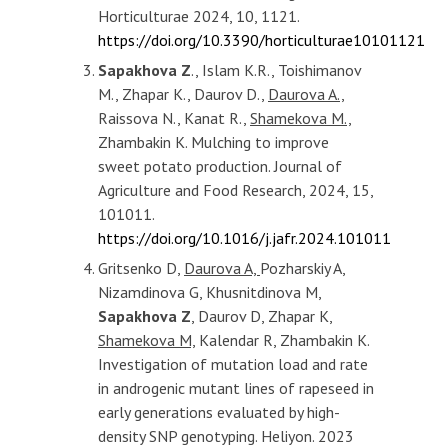
Horticulturae 2024, 10, 1121.
https://doi.org/10.3390/horticulturae10101121
Sapakhova Z
., Islam K.R., Toishimanov
M., Zhapar K., Daurov D.,
Daurova A.,
Raissova N., Kanat R.,
Shamekova M.,
Zhambakin K. Mulching to improve
sweet potato production. Journal of
Agriculture and Food Research, 2024, 15,
101011.
https://doi.org/10.1016/j.jafr.2024.101011
Gritsenko D,
Daurova A,
Pozharskiy A,
Nizamdinova G, Khusnitdinova M,
Sapakhova Z
, Daurov D, Zhapar K,
Shamekova M,
Kalendar R, Zhambakin K.
Investigation of mutation load and rate
in androgenic mutant lines of rapeseed in
early generations evaluated by high-
density SNP genotyping. Heliyon. 2023