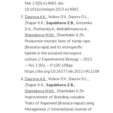
Mar 2;9(3):e14065. doi:
10.1016/j.heliyon.2023.e14065. .
Daurova A.K.
, Volkov D.V., Daurov D.L.,
Zhapar K.K.,
Sapakhova Z.B.
, Gritsenko
D.A., Pozharskiy A., Abdrakhmanova A.,
Shamekova M.Kh.
, Zhambakin K.Zh.
Production mutant lines of turnip rape
(Brassica rapa) and its interspecific
hybrids in the isolated microspore
culture // Experimental Biology. – 2022.
– Vol. 2 (91). – P:100-108pp.
https://doi.org/10.26577/eb.2022.v91.i2.08
Daurova A.K.
, Volkov D.V., Daurov D.L.,
Zhapar K.K.,
Sapakhova Z.B.,
Shamekova M.Kh.
, Zhambakin K.Zh.
Improvement of Breeding-valuable
Traits of Rapeseed (Brassica napus) using
Mutagenesis // International Journal of