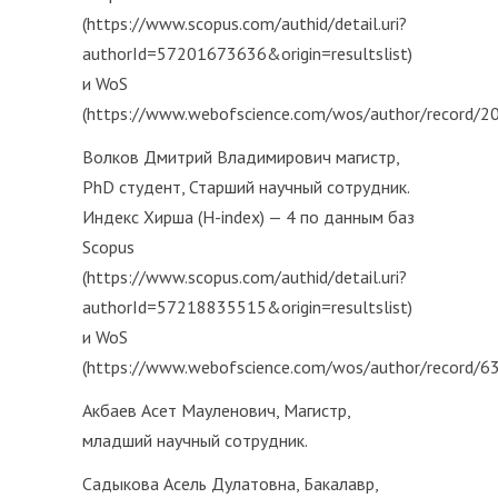
(https://www.scopus.com/authid/detail.uri?
authorId=57201673636&origin=resultslist)
и WoS
(https://www.webofscience.com/wos/author/record/2
Волков Дмитрий Владимирович магистр,
PhD студент, Старший научный сотрудник.
Индекс Хирша (H-index) — 4 по данным баз
Scopus
(https://www.scopus.com/authid/detail.uri?
authorId=57218835515&origin=resultslist)
и WoS
(https://www.webofscience.com/wos/author/record/6
Акбаев Асет Мауленович, Магистр,
младший научный сотрудник.
Садыкова Асель Дулатовна, Бакалавр,