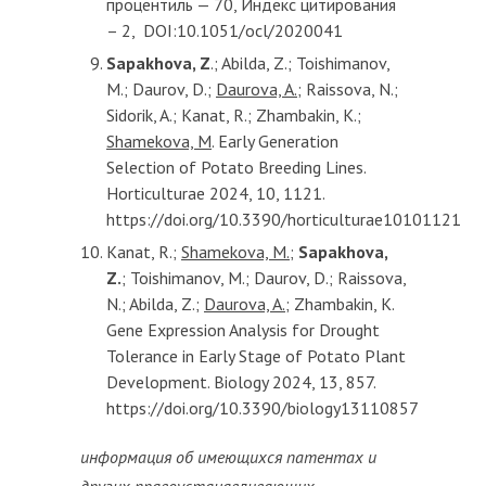
процентиль — 70, Индекс цитирования
– 2, DOI:10.1051/ocl/2020041
Sapakhova, Z
.; Abilda, Z.; Toishimanov,
M.; Daurov, D.;
Daurova, A.
; Raissova, N.;
Sidorik, A.; Kanat, R.; Zhambakin, K.;
Shamekova, M
. Early Generation
Selection of Potato Breeding Lines.
Horticulturae 2024, 10, 1121.
https://doi.org/10.3390/horticulturae10101121
Kanat, R.;
Shamekova, M.
;
Sapakhova,
Z.
; Toishimanov, M.; Daurov, D.; Raissova,
N.; Abilda, Z.;
Daurova, A.
; Zhambakin, K.
Gene Expression Analysis for Drought
Tolerance in Early Stage of Potato Plant
Development. Biology 2024, 13, 857.
https://doi.org/10.3390/biology13110857
информация об имеющихся патентах и