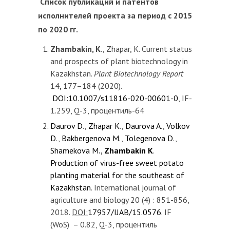
Список публикаций и патентов
исполнителей проекта за период с 2015
по 2020 гг.
Zhambakin, K
., Zhapar, K. Current status
and prospects of plant biotechnology in
Kazakhstan.
Plant Biotechnol
ogy
Rep
ort
14
,
177–184 (2020).
DOI:10.1007/s11816-020-00601-0
, IF-
1.259, Q-3, процентиль-64
Daurov D
.,
Zhapar K
.,
Daurova A
.,
Volkov
D
.,
Bakbergenova M
.,
Tolegenova D
.,
Shamekova M
.,
Zhambakin K
.
Production of virus-free sweet potato
planting material for the southeast of
Kazakhstan
. International journal of
agriculture and biology 20 (4) : 851-856,
2018.
DOI:
17957/IJAB/15.0576
. IF
(WoS) – 0.82, Q-3, процентиль