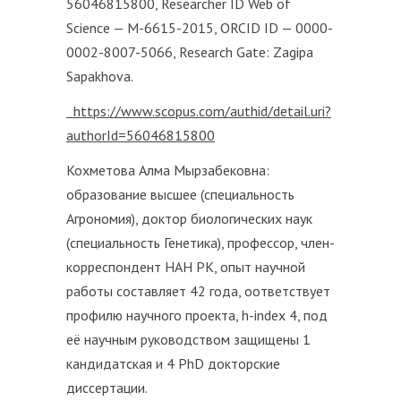
56046815800, Researcher ID Web of
Science — M-6615-2015, ORCID ID — 0000-
0002-8007-5066, Research Gate: Zagipa
Sapakhova.
https://www.scopus.com/authid/detail.uri?
authorId=56046815800
Кохметова Алма Мырзабековна:
образование высшее (специальность
Агрономия), доктор биологических наук
(специальность Генетика), профессор, член-
корреспондент НАН РК, опыт научной
работы составляет 42 года, оответствует
профилю научного проекта, h-index 4, под
её научным руководством защищены 1
кандидатская и 4 PhD докторские
диссертации.