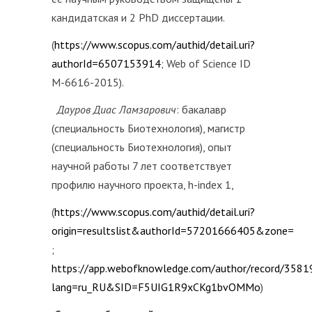
кандидатская и 2 PhD диссертации.
(
https://www.scopus.com/authid/detail.uri?
authorId=6507153914
; Web of Science ID
M-6616-2015).
Дауров Диас Ламзарович
: бакалавр
(специальность Биотехнология), магистр
(специальность Биотехнология), опыт
научной работы 7 лет соответствует
профилю научного проекта, h-index 1,
(
https://www.scopus.com/authid/detail.uri?
origin=resultslist&authorId=57201666405&zone=
;
https://app.webofknowledge.com/author/record/358
lang=ru_RU&SID=F5UIG1R9xCKg1bvOMMo
)