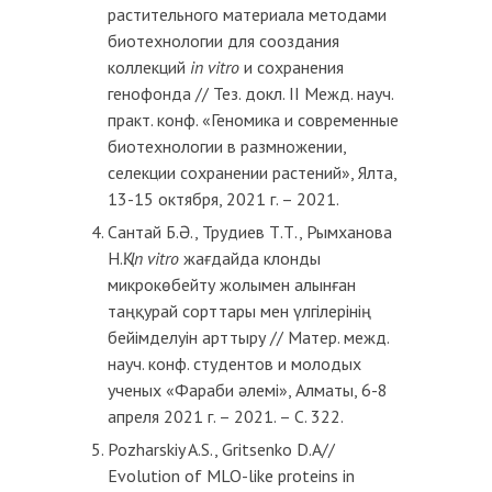
растительного материала методами
биотехнологии для сооздания
коллекций
in
vitro
и сохранения
генофонда // Тез. докл. II Межд. науч.
практ. конф. «Геномика и современные
биотехнологии в размножении,
селекции сохранении растений», Ялта,
13-15 октября, 2021 г. – 2021.
Сантай Б.Ә., Трудиев Т.Т., Рымханова
Н.Қ.
In
vitro
жағдайда клонды
микрокөбейту жолымен алынған
таңқурай сорттары мен үлгілерінің
бейімделуін арттыру // Матер. межд.
науч. конф. студентов и молодых
ученых «Фараби әлемі», Алматы, 6-8
апреля 2021 г. – 2021. – С. 322.
Pozharskiy A.S., Gritsenko D.A//
Evolution of MLO-like proteins in