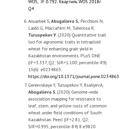
WOS, IF 0.792. Квартиль WOS 2018г.
Q4
Anuarbek S
, Abugalieva S,
Pecchioni N,
Laidò G, Maccaferri M, Tuberosa R,
Turuspekov Y
. (2020) Quantitative trait
loci for agronomic traits in tetraploid
wheat for enhancing grain yield in
Kazakhstan environments. PLoS ONE
(IF=3.337, Q2; SJR=1.100, percentile-89).
15(6): e0234863.
https://doi.org/10.1371/journal.pone.0234863
Genievskaya Y, Turuspekov Y, RsaliyevA,
Abugalieva S
. (2020). Genome-wide
association mapping for resistance to
leaf, stem, and yellow rusts of common
wheat under field conditions of South
Kazakhstan. PeerJ (IF=2.81, Q2;
SJR=0.995, percentile-84) 8:e9820