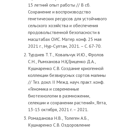
15 летний опыт работы // В сб.
Сохранение и воспроизводство
генетических ресурсов для устойчивого
сельского хозяйства и обеспечения
продовольственной безопасности в
масштабах ОИС. Матер. конф. 25 мая
2021 г., Нур-Султан, 2021. – С. 67-70.
Турдиев Т.Т., Ковальчук И.Ю., Фролов
С.Н., Рымханова Н.Қ., Гриценко Д.А.,
Кушнаренко С.В. Создание криогенной
коллекции безвирусных сортов малины
// Тез. докл. II Межд. науч. практ. конф.
«Геномика и современные
биотехнологии в размножении,
селекции и сохранении растений», Ялта,
13-15 октября, 2021 г. – 2021.
Ромаданова Н.В., Толеген А.Б.,
Кушнаренко С.В. Оздоровление