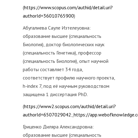
(
https://www.scopus.com/authid/detail.uri?
authorId=36010765900
)
Абугалиева Сауле Изтелеуовна:
образование высшее (специальность
Биология), доктор биологических наук
(специальность Генетика), профессор
(специальность Биология), опыт научной
работы составляет 34 года,
соответствует профилю научного проекта,
h-index 7, под её научным руководством
защищена 1 диссертация PhD.
(
https://www2.scopus.com/authid/detail.uri?
authorId=6507029042
;
https://app.webofknowledge.
Гриценко Диляра Александровна:
образование высшее (специальность