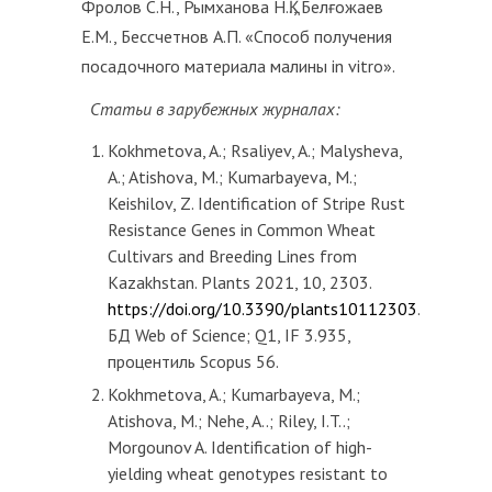
Фролов С.Н., Рымханова Н.Қ., Белғожаев
Е.М., Бессчетнов А.П. «Способ получения
посадочного материала малины in vitro».
Статьи в зарубежных журналах:
Kokhmetova, A.; Rsaliyev, A.; Malysheva,
A.; Atishova, M.; Kumarbayeva, M.;
Keishilov, Z. Identification of Stripe Rust
Resistance Genes in Common Wheat
Cultivars and Breeding Lines from
Kazakhstan. Plants 2021, 10, 2303.
https://doi.org/10.3390/plants10112303
.
БД Web of Science; Q1, IF 3.935,
процентиль Scopus 56.
Kokhmetova, A.; Kumarbayeva, M.;
Atishova, M.; Nehe, A..; Riley, I.T..;
Morgounov A. Identification of high-
yielding wheat genotypes resistant to