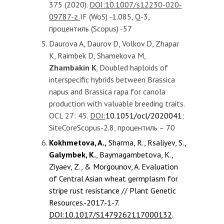
375 (2020).
DOI:10.1007/s12230-020-
09787-z
IF (WoS) -1.085, Q-3,
процентиль (Scopus) -57
Daurova A, Daurov D, Volkov D, Zhapar
K, Raimbek D, Shamekova M,
Zhambakin K
.
Doubled haploids of
interspecific hybrids between Brassica
napus and Brassica rapa for canola
production with valuable breeding traits.
OCL 27: 45.
DOI:
10.1051/ocl/2020041
;
SiteCoreScopus-2.8, процентиль – 70
Kokhmetova, A.,
Sharma, R., Rsaliyev, S.,
Galymbek, K.
, Baymagambetova, K.,
Ziyaev, Z., & Morgounov, A. Evaluation
of Central Asian wheat germplasm for
stripe rust resistance // Plant Genetic
Resources.-2017.-1-7.
DOI:10.1017/S1479262117000132
.