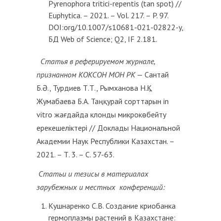
Pyrenophora tritici-repentis (tan spot) //
Euphytica. – 2021. – Vol. 217. – P. 97.
DOI:org/10.1007/s10681-021-02822-y,
БД Web of Science; Q2, IF 2.181.
Статья
в
реферируемом
журнале
,
признанном
КОКСОН
МОН
РК
— Сантай
Б.Ә., Турдиев Т.Т., Рымханова Н.Қ.,
Жумабаева Б.А. Таңқурай сорттарын in
vitro жағдайда клонды микрокөбейту
ерекешеліктері // Доклады Национальной
Академии Наук Республики Казахстан. –
2021. – Т. 3. – С. 57-63.
Статьи и тезисы в
материалах
зарубежных
и местных конференций
:
Кушнаренко С.В. Создание криобанка
гермоплазмы растений в Казахстане: