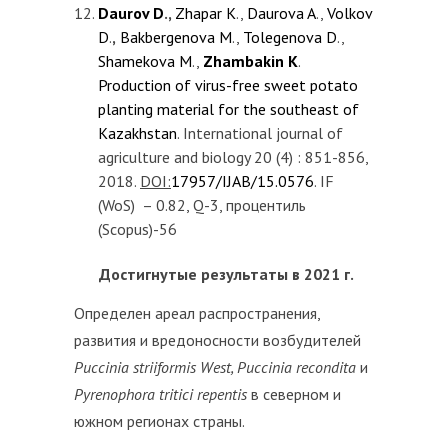
Daurov D
.,
Zhapar K
.,
Daurova A
.,
Volkov
D
.
,
Bakbergenova M
.,
Tolegenova D
.,
Shamekova M
.,
Zhambakin K
.
Production of virus-free sweet potato
planting material for the southeast of
Kazakhstan
. International journal of
agriculture and biology 20 (4) : 851-856,
2018.
DOI:
17957/IJAB/15.0576
. IF
(WoS) – 0.82, Q-3, процентиль
(Scopus)-56
Достигнутые результаты в 2021 г.
Определен ареал распространения,
развития и вредоносности возбудителей
Puccinia striiformis West, Puccinia recondita
и
Pyrenophora tritici repentis
в северном и
южном регионах страны.