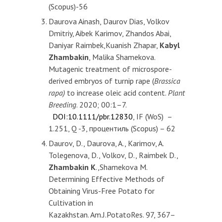
(Scopus)-56
Daurova Ainash, Daurov Dias, Volkov
Dmitriy, Aibek Karimov, Zhandos Abai,
Daniyar Raimbek,Kuanish Zhapar,
Kabyl
Zhambakin
, Malika Shamekova.
Mutagenic treatment of microspore-
derived embryos of turnip rape (
Brassica
rapa)
to increase oleic acid content.
Plant
Breeding
. 2020; 00:1–7.
DOI:10.1111/pbr.12830
, IF (WoS) –
1.251, Q -3, процентиль (Scopus) – 62
Daurov, D., Daurova, A., Karimov, A.
Tolegenova, D., Volkov, D., Raimbek D.,
Zhambakin K
.,Shamekova M.
Determining Effective Methods of
Obtaining Virus-Free Potato for
Cultivation in
Kazakhstan. Am.J.PotatoRes. 97, 367–