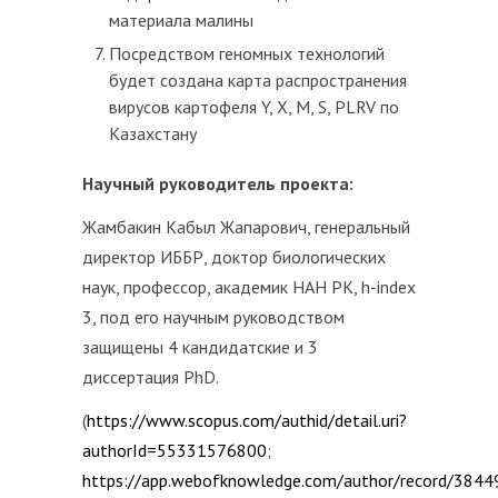
материала малины
Посредством геномных технологий
будет создана карта распространения
вирусов картофеля Y, X, M, S, PLRV по
Казахстану
Научный руководитель проекта:
Жамбакин Кабыл Жапарович, генеральный
директор ИББР, доктор биологических
наук, профессор, академик НАН РК, h-index
3, под его научным руководством
защищены 4 кандидатские и 3
диссертация PhD.
(
https://www.scopus.com/authid/detail.uri?
authorId=55331576800
;
https://app.webofknowledge.com/author/record/384