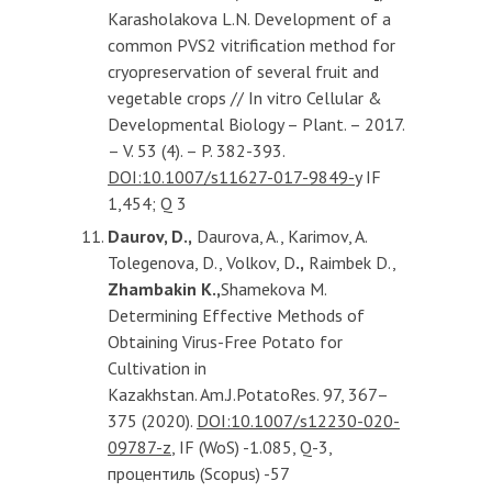
Karasholakova L.N. Development of a
common PVS2 vitrification method for
cryopreservation of several fruit and
vegetable crops // In vitro Cellular &
Developmental Biology – Plant. – 2017.
– V. 53 (4). – P. 382-393.
DOI:10.1007/s11627-017-9849-y
IF
1,454; Q 3
Daurov, D.,
Daurova, A., Karimov, A.
Tolegenova, D., Volkov, D
.,
Raimbek D.,
Zhambakin K.,
Shamekova M.
Determining Effective Methods of
Obtaining Virus-Free Potato for
Cultivation in
Kazakhstan. Am.J.PotatoRes. 97, 367–
375 (2020).
DOI:10.1007/s12230-020-
09787-z
, IF (WoS) -1.085, Q-3,
процентиль (Scopus) -57