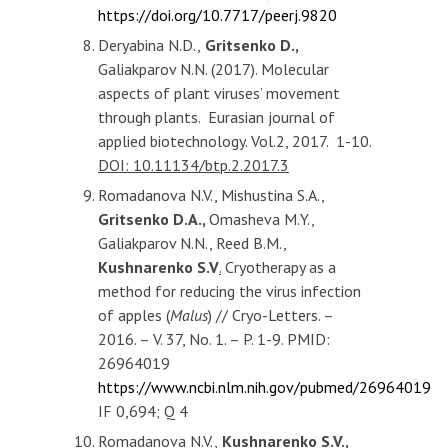
https://doi.org/10.7717/peerj.9820
Deryabina N.D.,
Gritsenko D.,
Galiakparov N.N. (2017). Molecular
aspects of plant viruses’ movement
through plants. Eurasian journal of
applied biotechnology. Vol.2, 2017. 1-10.
DOI: 10.11134/btp.2.2017.3
Romadanova N.V., Mishustina S.A.,
Gritsenko D.A.,
Omasheva M.Y.,
Galiakparov N.N., Reed B.M.,
Kushnarenko S.V
.
Cryotherapy as a
method for reducing the virus infection
of apples (
Malus
) // Cryo-Letters. –
2016. – V. 37, No. 1. – P. 1-9. PMID:
26964019
https://www.ncbi.nlm.nih.gov/pubmed/26964019
IF 0,694; Q 4
Romadanova N.V.,
Kushnarenko S.V
.
,