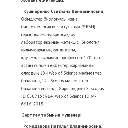
Жобаның жетекшісі:
Кушнаренко Светлана Вениаминовна
,
Өсімдіктер биологиясы және
биотехнология институтының (ӨББИ)
гермоплазманы криосақтау
лабораториясының жетекшісі, Биология
ғылымдарының кандидаты,
қауымдастырылған профессор. 170-тан
астам ғылыми еңбектер жарияланды,
олардың 18-і Web of Science мәліметтер
базасына, 12-і Scopus мәліметтер
базасына енгізілді; Хирш индексі 8. Scopus
ID 6507153914; Web of Science ID M-
6616-2015.
Зерттеу тобының мүшелері:
Ромаданова Наталья Владимировна
,