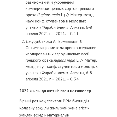
размножения и укоренения
коммерчески-ценных сортов грецкого
ореха (
Juglans
regia
L.) // Матер. межд.
науч. конф. студентов и молодых
ученых «Фараби әлемі», Алматы, 6-8
апреля 2021 г. – 2021. – С. 11.
Джусупбекова А., Ермекқызы Д.
Оптимизация метода криоконсервации
изолированных зародышевых осей
грецкого ореха
Juglans
regia
L. // Матер.
межд. науч. конф. студентов и молодых
ученых «Фараби әлемі», Алматы, 6-8
апреля 2021 г. – 2021. – С. 34.
2022 жылы қол жеткізілген нәтижелер
Бірінші рет кең спектрлі PPM биоцидін
қолдану арқылы жылыжай және егістік
жаңғақ өсімдік материалын