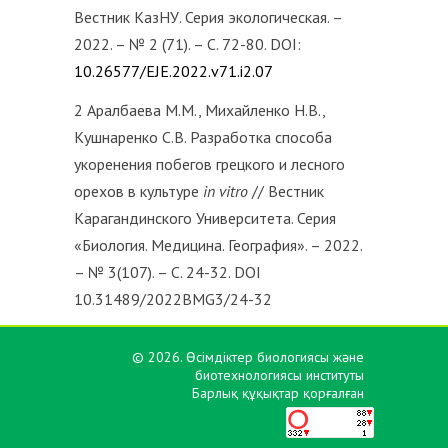
Вестник КазНУ. Серия экологическая. –
2022. – № 2 (71). – С. 72-80. DOI:
10.26577/EJE.2022.v71.i2.07
2 Аралбаева М.М., Михайленко Н.В.,
Кушнаренко С.В. Разработка способа
укоренения побегов грецкого и лесного
орехов в культуре
in vit
ro
// Вестник
Карагандинского Университета. Серия
«Биология. Медицина. География». – 2022.
– № 3(107). – С. 24-32. DOI
10.31489/2022BMG3/24-32
© 2026. Өсімдіктер биологиясы және
биотехнологиясы институты
Барлық құқықтар қорғалған