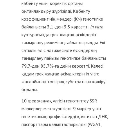
көбейту үшін қоректік ортаны
оңтайландыру жүргізілді. Көбейту
коэффициентінің мәндері (Kм) генотипке
байланысты 3,1-ден 3,5 көрсетті.
In vitro
културасында грек жаңғақ өскіндерін
тамырлану режимі оңтайландырылды. Екі
сатылы әдіс нәтижесінде өскіндердің
тамырлану пайызы генотипке байланысты
79,7-ден 85,7%-ға дейін көрсетті. Келесі
қадам грек жаңғақ өсімдіктерін in vitro
жағдайынан топырақ субстратына көшіру
болады.
10 грек жаңғақ үлгісін генотиптеу SSR
маркерлерімен жүргізілді. 9 маркер үшін
генетикалық профильдерді қамтитын ДНҚ
паспорттары қалыптастырылды (WGA1,