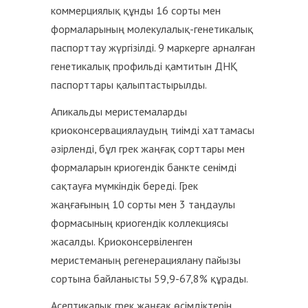
коммерциялық құнды 16 сорты мен
формаларының молекулалық-генетикалық
паспорттау жүргізілді. 9 маркерге арналған
генетикалық профильді қамтитын ДНҚ
паспорттары қалыптастырылды.
Апикальды меристемаларды
криоконсервациялаудың тиімді хаттамасы
әзірленді, бұл грек жаңғақ сорттары мен
формаларын криогендік банкте сенімді
сақтауға мүмкіндік береді. Грек
жаңғағының 10 сорты мен 3 таңдаулы
формасының криогендік коллекциясы
жасалды. Криоконсервіленген
меристеманың регенерациялану пайызы
сортына байланысты 59,9-67,8% құрады.
Асептикалық грек жаңғақ өсімдіктерін