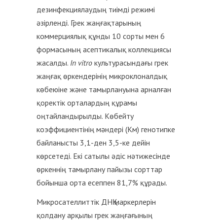
дезинфекциялаудың тиімді режимі
әзірленді. Грек жаңғақтарының
коммерциялық құнды 10 сорты мен 6
формасының асептикалық коллекциясы
жасалды.
In vitro
культурасындағы грек
жаңғақ өркендерінің микроклоналдық
көбеюіне және тамырлануына арналған
қоректік орталардың құрамы
оңтайландырылды. Көбейту
коэффициентінің мәндері (Kм) генотипке
байланысты 3,1-ден 3,5-ке дейін
көрсетеді. Екі сатылы әдіс нәтижесінде
өркеннің тамырлану пайызы сорттар
бойынша орта есеппен 81,7% құрады.
Микросателлиттік ДНҚ маркерлерін
қолдану арқылы грек жаңғағының