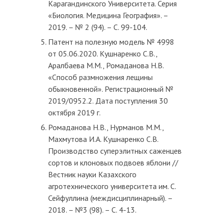
Карагандинского Университета. Серия
«Биология. Медицина География». –
2019. – № 2 (94). – С. 99-104.
Патент на полезную модель № 4998
от 05.06.2020. Кушнаренко С.В.,
Аралбаева М.М., Ромаданова Н.В.
«Способ размножения лещины
обыкновенной». Регистрационный №
2019/0952.2. Дата поступления 30
октября 2019 г.
Ромаданова Н.В., Нурманов М.М.,
Махмутова И.А. Кушнаренко С.В.
Производство суперэлитных саженцев
сортов и клоновых подвоев яблони //
Вестник науки Казахского
агротехнического университета им. С.
Сейфуллина (междисциплинарный). –
2018. – №3 (98). – С. 4-13.