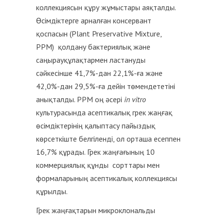
коллекциясын құру жұмыстары аяқталды.
Өсімдіктерге арналған консервант
қоспасын (Plant Preservative Mixture,
PPM) қолдану бактериялық және
саңырауқұлақтармен ластануды
сәйкесінше 41,7%-дан 22,1%-ға және
42,0%-дан 29,5%-ға дейін төмендететіні
анықталды. PPM оң әсері
in vitro
культурасында асептикалық грек жаңғақ
өсімдіктерінің қалыптасу пайыздық
көрсеткіште белгіленді, ол орташа есеппен
16,7% құрады. Грек жаңғағының 10
коммерциялық құнды сорттары мен
формаларының асептикалық коллекциясы
құрылды.
Грек жаңғақтарын микроклональды