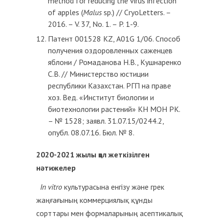
method for reducing the virus infection
of apples (
Malus
sp.) // CryoLetters. –
2016. – V. 37, No. 1. – P. 1-9.
Патент 001528 KZ, А01G 1/06. Способ
получения оздоровленных саженцев
яблони / Ромаданова Н.В., Кушнаренко
С.В. // Министерство юстиции
республики Казахстан. РГП на праве
хоз. Вед. «Институт биологии и
биотехнологии растений» КН МОН РК.
– № 1528; заявл. 31.07.15/0244.2,
опубл. 08.07.16. Бюл. № 8.
2020-2021 жылы қол жеткізілген
нәтижелер
In vitro
культурасына енгізу және грек
жаңғағының коммерциялық құнды
сорттары мен формаларының асептикалық