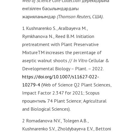
Web of Science Core Collection
дерекқорына
енгізілген басылымдардағы
жарияланымдар
(Thomson Reuters, США).
1 Kushnarenko S., Aralbayeva M.,
Rymkhanova N., Reed B.M. Initiation
pretreatment with Plant Preservative
Mixture
TM
increases the percentage of
aseptic walnut shoots //
In Vitro
Cellular &
Developmental Biology – Plant. – 2022.
https://doi.org/10.1007/s11627-022-
10279-4
(Web of Science Q2 Plant Sciences,
Impact Factor 2.347 for 2021; Scopus
процентиль 74 Plant Science; Agricultural
and Biological Sciences).
2 Romadanova N.V., Tolegen A.B.,
Kushnarenko S.V., Zholdybayeva E.V., Bettoni