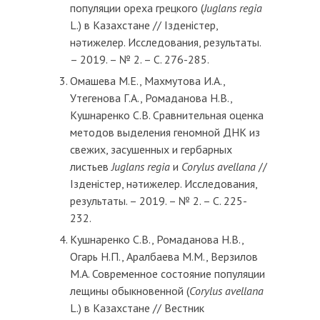
популяции ореха грецкого (
Juglans regia
L.) в Казахстане // Ізденістер,
нәтижелер. Исследования, результаты.
– 2019. – № 2. – С. 276-285.
Омашева М.Е., Махмутова И.А.,
Утегенова Г.А., Ромаданова Н.В.,
Кушнаренко С.В. Сравнительная оценка
методов выделения геномной ДНК из
свежих, засушенных и гербарных
листьев
Juglans regia
и
Corylus avellana
//
Ізденістер, нәтижелер. Исследования,
результаты. – 2019. – № 2. – С. 225-
232.
Кушнаренко С.В., Ромаданова Н.В.,
Огарь Н.П., Аралбаева М.М., Верзилов
М.А. Современное состояние популяции
лещины обыкновенной (
Corylus avellana
L.) в Казахстане // Вестник