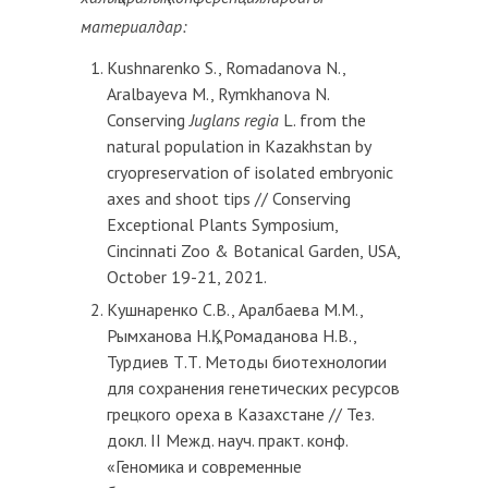
материалдар:
Kushnarenko S., Romadanova N.,
Aralbayeva M., Rymkhanova N.
Conserving
Juglans regia
L. from the
natural population in Kazakhstan by
cryopreservation of isolated embryonic
axes and shoot tips // Conserving
Exceptional Plants Symposium,
Cincinnati Zoo & Botanical Garden, USA,
October 19-21, 2021.
Кушнаренко С.В., Аралбаева М.М.,
Рымханова Н.Қ., Ромаданова Н.В.,
Турдиев Т.Т. Методы биотехнологии
для сохранения генетических ресурсов
грецкого ореха в Казахстане // Тез.
докл. II Межд. науч. практ. конф.
«Геномика и современные