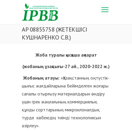
АР 08855758 (ЖЕТЕКШІСІ
КУШНАРЕНКО С.В.)
Жоба туралы қысқаша ақпарат
(жобаның ұзақтығы-27 ай., 2020-2022 ж.)
Жобаның атауы:
«Қазақстанның оңтүстік-
шығыс жағдайларына бейімделген жоғары
сапалы отырғызу материалдарын өндіру
үшін грек жаңғағының коммерциялық
құнды сорттарының микроклоналдық
түрде көбеюдің тиімді технологиясын
әзірлеу».