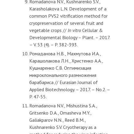
Romadanova N.V., Kushnarenko S.V.,
Karasholakova L.N. Development of a
common PVS2 vitrification method for
cryopreservation of several fruit and
vegetable crops //
In vitro
Cellular &
Developmental Biology – Plant. – 2017.
– V. 53 (4). – P. 382-393.
Ромаданова Н.В., Махмутова И.А.,
Карашолакова Л.Н., Христенко А.А.,
Кушнаренко С.В. Оптимизация
микроклонального размножения
барабариса // Eurasian Journal of
Applied Biotechnology. – 2017. – No.2. –
P. 47-55.
Romadanova N.V., Mishustina S.A.,
Gritsenko D.A., Omasheva M.Y.,
Galiakparov N.N., Reed B.M.,
Kushnarenko S.V. Cryotherapy as a