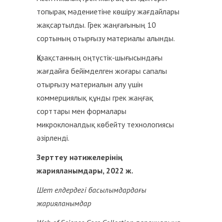
топырақ мәдениетіне көшіру жағдайлары
жақсартылды. Грек жаңғағының 10
сортының отырғызу материалы алынды.
Қазақстанның оңтүстік-шығысындағы
жағдайға бейімделген жоғары сапалы
отырғызу материалын алу үшін
коммерциялық құнды грек жаңғақ
сорттары мен формалары
микроклоналдық көбейту технологиясы
әзірленді.
Зерттеу нәтижелерінің
жарияланымдары, 2022 ж.
Шет елдердегі басылымдардағы
жарияланымдар