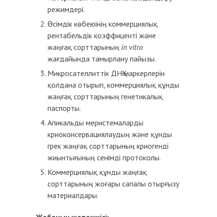
режимдері.
Өсімдік көбеюінің коммерциялық
рентабельдік коэффиценті және
жаңғақ сорттарының
in vitro
жағдайында тамырлану пайызы.
Микросателлиттік ДНҚ маркерлерін
қолдана отырып, коммерциялық құнды
жаңғақ сорттарының генетикалық
паспорты.
Апикальды меристемаларды
криоконсервациялаудың және құнды
грек жаңғақ сорттарының криогенді
жиынтығының сенімді протоколы.
Коммерциялық құнды жаңғақ
сорттарының жоғары сапалы отырғызу
материалдары.