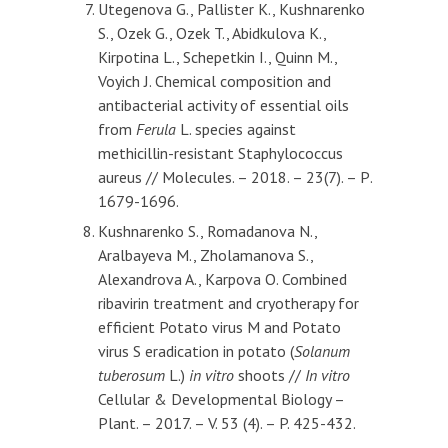
Utegenova G., Pallister K., Kushnarenko
S., Ozek G., Ozek T., Abidkulova K.,
Kirpotina L., Schepetkin I., Quinn M.,
Voyich J. Chemical composition and
antibacterial activity of essential oils
from
Ferula
L. species against
methicillin-resistant Staphylococcus
aureus // Molecules. – 2018. – 23(7). – Р.
1679-1696.
Kushnarenko S., Romadanova N.,
Aralbayeva M., Zholamanova S.,
Alexandrova A., Karpova O. Combined
ribavirin treatment and cryotherapy for
efficient Potato virus M and Potato
virus S eradication in potato (
Solanum
tuberosum
L.)
in vitro
shoots //
In vitro
Cellular & Developmental Biology –
Plant. – 2017. – V. 53 (4). – P. 425-432.