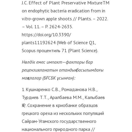
J.C. Effect of Plant Preservative Mixture
TM
on endophytic bacteria eradication from in
v
itro
-grown apple shoots // Plants. – 2022.
– Vol. 11. – P. 2624-2635.
https://doi.org/10.3390/
plants11192624 (Web of Science Q1,
Scopus процентиль 71 (Plant Science).
Нөлдік
емес
импакт
—
факторы
бар
рецензияланатын
отандық
басылымдағы
мақалалар
(
БҒСБК
ұсынған
):
1 Кушнаренко С.В., Ромаданова Н.В.,
Турдиев Т.Т., Аралбаева М.М., Калыбаев
Қ.Р. Сохранение в криобанке образцов
грецкого ореха из нескольких популяций
Сайрам-Угамского государственного
национального природного парка //