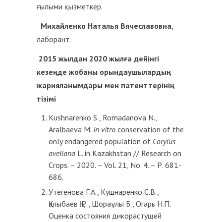
ғылыми қызметкер.
Михайленко Наталья Вячеславовна
,
лаборант.
2015 жылдан 2020 жылға дейінгі
кезеңде жобаны орындаушылардың
жарияланымдары мен патенттерінің
тізімі
Kushnarenko S., Romadanova N.,
Aralbaeva M.
In vitro
conservation of the
only endangered population of
Corylus
avellana
L. in Kazakhstan // Research on
Crops. – 2020. – Vol. 21, No. 4. – Р. 681-
686.
Утегенова Г.А., Кушнаренко С.В.,
Қалыбаев Қ.Р., Шораұлы Б., Огарь Н.П.
Оценка состояния дикорастущей