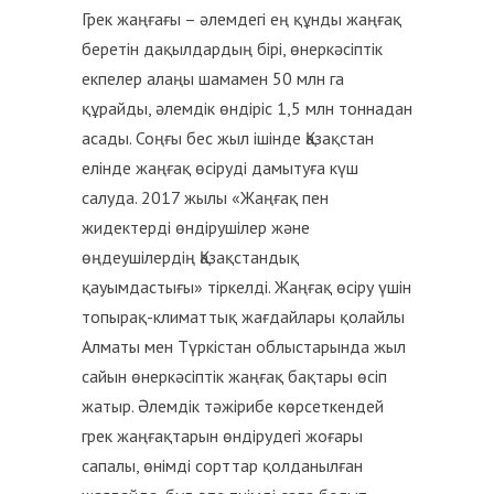
Грек жаңғағы – әлемдегі ең құнды жаңғақ
беретін дақылдардың бірі, өнеркәсіптік
екпелер алаңы шамамен 50 млн га
құрайды, әлемдік өндіріс 1,5 млн тоннадан
асады. Соңғы бес жыл ішінде Қазақстан
елінде жаңғақ өсіруді дамытуға күш
салуда. 2017 жылы «Жаңғақ пен
жидектерді өндірушілер және
өңдеушілердің Қазақстандық
қауымдастығы» тіркелді. Жаңғақ өсіру үшін
топырақ-климаттық жағдайлары қолайлы
Алматы мен Түркістан облыстарында жыл
сайын өнеркәсіптік жаңғақ бақтары өсіп
жатыр. Әлемдік тәжірибе көрсеткендей
грек жаңғақтарын өндірудегі жоғары
сапалы, өнімді сорттар қолданылған