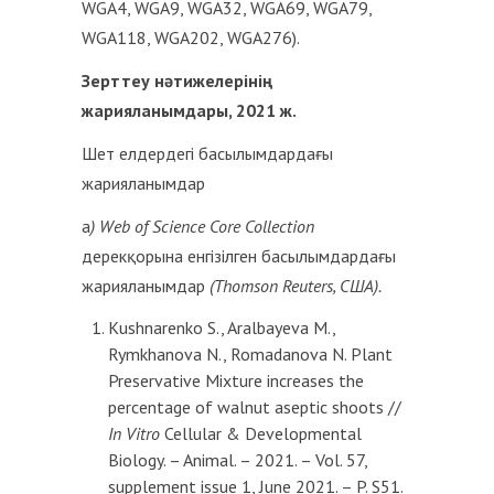
WGA4, WGA9, WGA32, WGA69, WGA79,
WGA118, WGA202, WGA276).
Зерттеу нәтижелерінің
жарияланымдары, 2021 ж.
Шет елдердегі басылымдардағы
жарияланымдар
а
) Web of Science Core Collection
дерекқорына енгізілген басылымдардағы
жарияланымдар
(Thomson Reuters, США).
Kushnarenko S., Aralbayeva M.,
Rymkhanova N., Romadanova N. Plant
Preservative Mixture increases the
percentage of walnut aseptic shoots //
In Vitro
Cellular & Developmental
Biology. – Animal. – 2021. – Vol. 57,
supplement issue 1, June 2021. – P. S51.