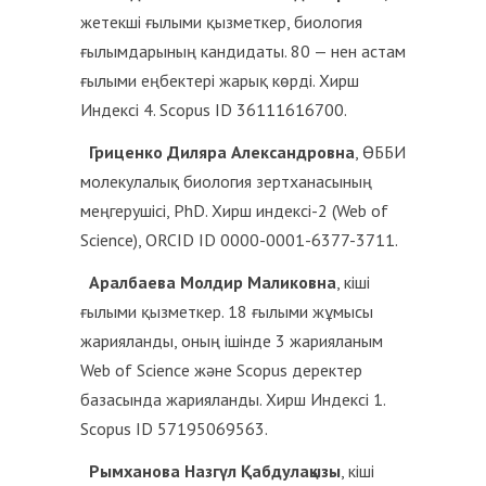
жетекші ғылыми қызметкер, биология
ғылымдарының кандидаты. 80 — нен астам
ғылыми еңбектері жарық көрді. Хирш
Индексі 4. Scopus ID 36111616700.
Гриценко Диляра Александровна
, ӨББИ
молекулалық биология зертханасының
меңгерушісі, PhD. Хирш индексі-2 (Web of
Science), ORCID ID 0000-0001-6377-3711.
Аралбаева Молдир Маликовна
, кіші
ғылыми қызметкер. 18 ғылыми жұмысы
жарияланды, оның ішінде 3 жарияланым
Web of Science және Scopus деректер
базасында жарияланды. Хирш Индексі 1.
Scopus ID 57195069563.
Рымханова Назгүл Қабдулақызы
, кіші