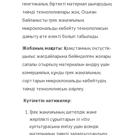
генетикалық біртекті материал шығарудың
тиімді технологиялары жоқ. Осыған
байланысты грек жаңғағының
микроклональды көбейту технологиясын
дамыту өте өзекті болып табылады.
Жобаның мақсаты:
Қазақстанның оңтүстік-
шығыс жағдайларына бейімделген жоғары
сапалы отырғызу материалын өндіру үшін
комерциялық құнды грек жаңғағының
сорттарын микроклональды көбейтудің
тиімді технологиясын әзірлеу.
Күтілетін нәтижелер:
Грек жаңғағының шетелдік және
жергілікті сұрыптарын
in vitro
култьтурасына енгізу үшін өсімдік
материалын тиімді залалсыздандыру