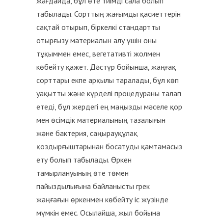
жағдайда, бұл өте тиімді сала болып
табылады. Сорттың жағымды қасиеттерін
сақтай отырып, біркелкі стандартты
отырғызу материалын алу үшін оны
тұқыммен емес, вегетативті жолмен
көбейту қажет. Дәстүр бойынша, жаңғақ
сорттары екпе арқылы таралады, бұл көп
уақытты және күрделі процедураны талап
етеді, бұл жердегі ең маңызды мәселе қор
мен өсімдік материалының тазалығын
және бактерия, саңырауқұлақ
қоздырғыштарынан босатуды қамтамасыз
ету болып табылады. Өркен
тамырлануының өте төмен
пайыздылығына байланысты грек
жаңғағын өркенмен көбейту іс жүзінде
мүмкін емес. Осылайша, жыл бойына