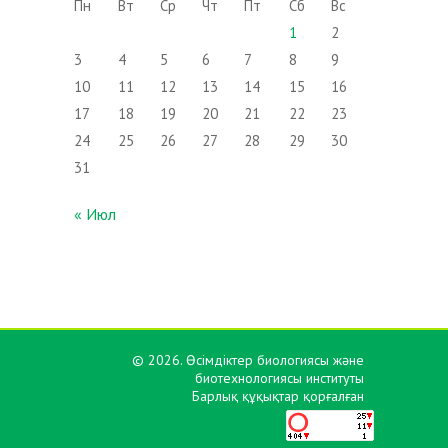
Пн
Вт
Ср
Чт
Пт
Сб
Вс
1
2
3
4
5
6
7
8
9
10
11
12
13
14
15
16
17
18
19
20
21
22
23
24
25
26
27
28
29
30
31
« Июл
© 2026. Өсімдіктер биологиясы және
биотехнологиясы институты
Барлық құқықтар қорғалған