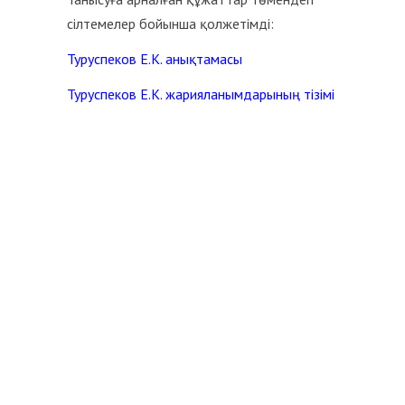
сілтемелер бойынша қолжетімді:
Туруспеков Е.К. анықтамасы
Туруспеков Е.К. жарияланымдарының тізімі