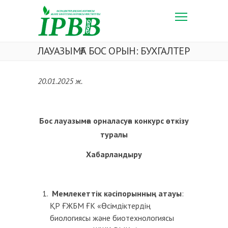
ЛАУАЗЫМҒА БОС ОРЫН: БУХГАЛТЕР
20.01.2025 ж.
Бос
лауазымға орналасуға конкурс өткізу
туралы
Хабарландыру
Мемлекеттік кәсіпорынның атауы
:
ҚР ҒЖБМ ҒК «Өсімдіктердің
биологиясы және биотехнологиясы