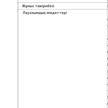
Жұмыс тәжірибесі
Лауазымдық міндеттері