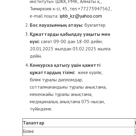
институты» ШЖҚ РМК, Алматы қ.,
Тимирязев к-сі, 45, тел.+77273947562,
e-mail пошта:
ipbb_kz@yahoo.com
Бос лауазымның атауы:
бухгалтер.
Құжаттарды қабылдау уақыты мен
күні:
сағат 09-00 дан 18-00 дейін;
20.01.2025 жылдан 03.02.2025 жылға
дейін.
Конкурска қатысу үшін қажетті
құжаттардың тізімі:
жеке куәлік,
білімі туралы дипломдар,
сотталмағандығы туралы анықтама,
мекенжайы туралы анықтама,
медициналық анықтама 075-нысан,
түйіндеме.
Талаптар
Білімі