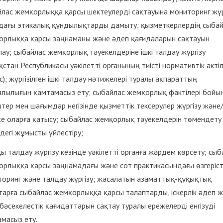
лас жемқорлыққа қарсы шектеулерді сақтауына мониторинг жүр
дағы этикалық құндылықтарды дамыту; қызметкерлердің сыба
орлыққа қарсы заңнаманы және әдеп қағидаларын сақтауын
ау; сыбайлас жемқорлық тәуекелдеріне ішкі талдау жүргізу
қстан Республикасы уәкілетті органының тиісті нормативтік акті
с); жүргізілген ішкі талдау нәтижелері туралы ақпараттың
ялылығын қамтамасыз ету; сыбайлас жемқорлық фактілері бойы
штер мен шағымдар негізінде қызметтік тексерулер жүргізу және
е оларға қатысу; сыбайлас жемқорлық тәуекелдерін төмендету
дегі жұмысты үйлестіру;
ы талдау жүргізу кезінде уәкілетті органға жәрдем көрсету; сыб
рлыққа қарсы заңнамадағы және сот практикаcындағы өзгеріст
оринг және талдау жүргізу; жасалатын азаматтық-құқықтық
арға сыбайлас жемқорлыққа қарсы талаптарды, іскерлік әдеп 
бәсекелестік қағидаттарын сақтау туралы ережелерді енгізуді
масыз ету.