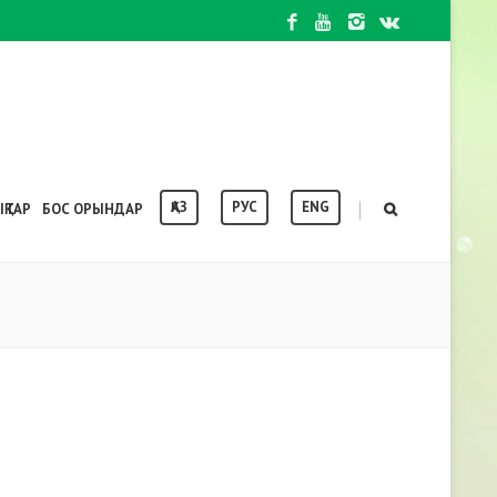
ҚАЗ
РУС
ENG
|
ҚТАР
БОС ОРЫНДАР