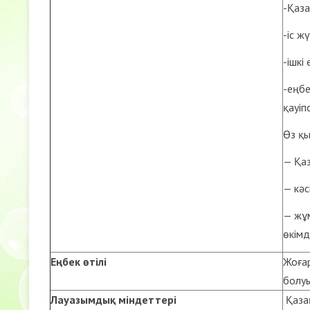
-Қаза
-іс жү
-ішкі
-еңбе
қауіп
Өз қ
— Қа
— кәс
— жұм
өкімд
Еңбек өтілі
Жоғар
болуы
Лауазымдық міндеттері
Қазақ