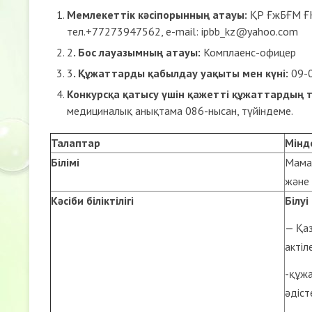
Мемлекеттік кәсіпорынның атауы:
ҚР ҒжБҒМ ҒК 
тел.+77273947562, e-mail: ipbb_kz@yahoo.com
2
. Бос лауазымның атауы:
Комплаенс-офицер
3
. Құжаттарды қабылдау уақыты мен күні:
09-0
Конкурсқа қатысу үшін қажетті құжаттардың т
медициналық анықтама 086-нысан, түйіндеме.
Т
алаптар
Мінд
Білімі
Мама
және 
Кәсіби
біліктілігі
Білуі 
— Қа
актіле
-құжа
әдіст