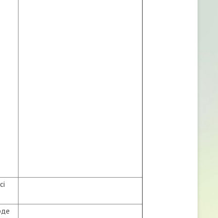
сі
рде