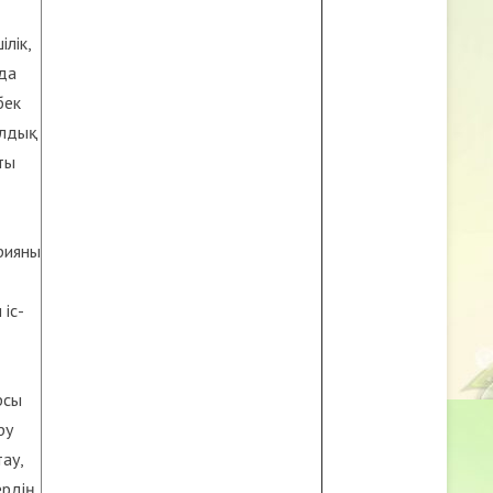
лік,
да
бек
алдық
ты
арияны
іс-
рсы
ру
ау,
ердің