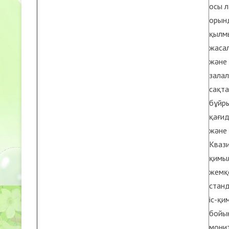
осы л
орынд
қылм
жасал
және 
залал
сақта
бұйры
қағид
және 
Квази
қимыл
жемқ
станд
іс-қи
бойын
монит