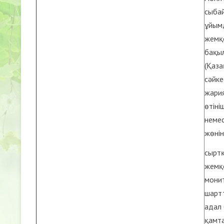
сыбай
ұйым
жемқ
бақыл
(Қаза
сәйке
жари
өтіні
немес
жөнін
сыртқ
жемқо
монит
шартт
адал 
қамта