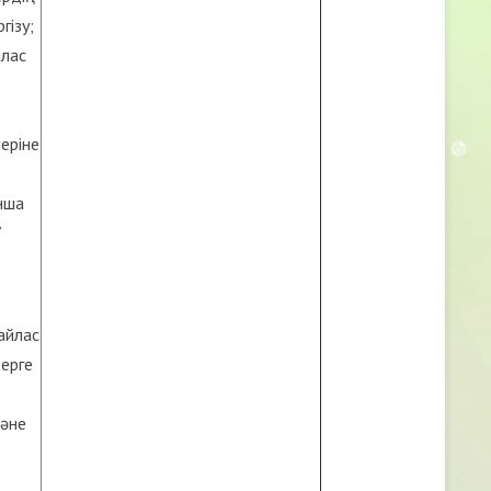
гізу;
йлас
леріне
нша
/
айлас
ерге
және