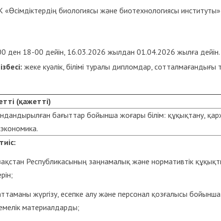
«Өсімдіктердің биологиясы және биотехнологиясы институты» Ш
0 ден 18-00 дейін, 16.03.2026 жылдан 01.04.2026 жылға дейін.
ізбесі:
жеке куәлік, білімі туралы дипломдар, сотталмағандығы
етті
(
қажетті
)
ндандырылған бағыттар бойынша жоғары білім: құқықтану, қа
экономика.
тиіс:
зақстан Республикасының заңнамалық және нормативтік құқық
рін;
ттаманы жүргізу, есепке алу және персонал қозғалысы бойынша
емелік материалдарды;