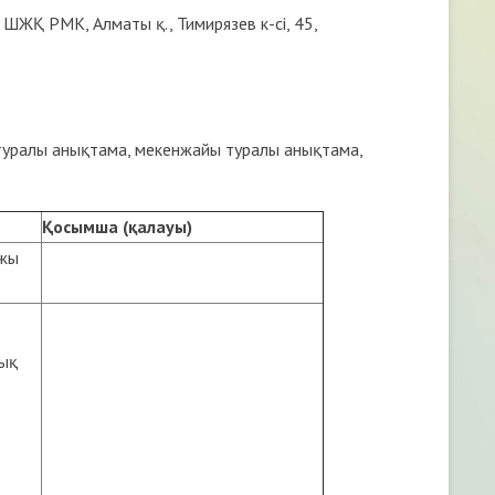
ЖҚ РМК, Алматы қ., Тимирязев к-сі, 45,
 туралы анықтама, мекенжайы туралы анықтама,
Қосымша
(
қалауы
)
ржы
тық