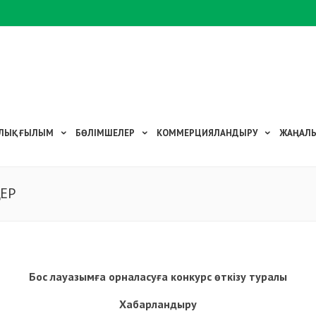
ЛЫҚ
ҒЫЛЫМ
БӨЛІМШЕЛЕР
КОММЕРЦИЯЛАНДЫРУ
ЖАҢАЛЫ
ЕР
Бос лауазымға орналасуға конкурс өткізу туралы
Хабарландыру