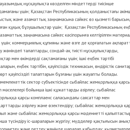
ауазымдық нұсқаулықта көзделген міндеттерді тиісінше
амағаны үшін; Қазақстан Республикасының қолданыстағы әкімші
ыстық және азаматтық заңнамасына сәйкес өз қызметі барысын
ған құқық бұзушылықтар үшін; Қазақстан Республикасының ең
азаматтық заңнамасына сәйкес кәсіпорынға келтірілген матери
 үшін; коммерциялық құпияны және өзге де қорғалатын ақпарат
у жөніндегі талаптарды, сондай-ақ тиісті нұсқаулықтарды,
қтар мен өкімдерді сақтамағаны үшін; ішкі еңбек тәртібі
аларын, еңбек тәртібін, қауіпсіздік техникасын, өндірістік санит
өрт қауіпсіздігі талаптарын бұзғаны үшін жауапты болады.
мемлекеттік сектор субъектісінде сыбайлас жемқорлыққа қарсы 
 мәселелері бойынша ішкі құжаттарды әзірлеу; сыбайлас
орлыққа қарсы комплаенс саласындағы саясаттар мен
арттарды әзірлеу және өзектендіру; сыбайлас жемқорлыққа қа
мыл және сыбайлас жемқорлыққа қарсы мәдениетті қалыптасты
ша түсіндіру іс-шараларын жүргізу; мүдделер қақтығысын анықт
орингтеу және реттеу жөнінде шаралар қабылдау; қызметкерл