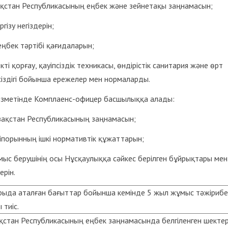
қстан Республикасының еңбек және зейнетақы заңнамасын;
ргізу негіздерін;
 еңбек тәртібі қағидаларын;
кті қорғау, қауіпсіздік техникасы, өндірістік санитария және өрт
сіздігі бойынша ережелер мен нормаларды.
ызметінде Комплаенс-офицер басшылыққа алады:
зақстан Республикасының заңнамасын;
іпорынның ішкі нормативтік құжаттарын;
ыс берушінің осы Нұсқаулыққа сәйкес берілген бұйрықтары мен
ерін.
ыда аталған бағыттар бойынша кемінде 5 жыл жұмыс тәжірибе
 тиіс.
стан Республикасының еңбек заңнамасында белгіленген шекте