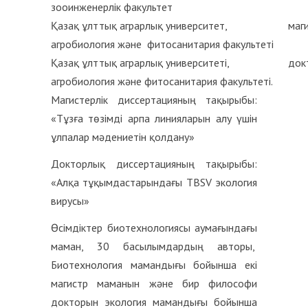
зооинженерлік факультет
Қазақ ұлттық аграрлық университет,
маг
агробиология және фитосанитария факультеті
Қазақ ұлттық аграрлық университеті,
док
агробиология және фитосанитария факультеті.
Магистерлік диссертацияның тақырыбы:
«Тұзға төзімді арпа линияларын алу үшін
ұлпалар мәдениетін қолдану»
Докторлық диссертацияның тақырыбы:
«Алқа тұқымдастарындағы TBSV экология
вирусы»
Өсімдіктер биотехнологиясы аумағындағы
маман, 30 басылымдардың авторы,
Биотехнология мамандығы бойынша екі
магистр маманын және бир философи
докторын экология мамандығы бойынша