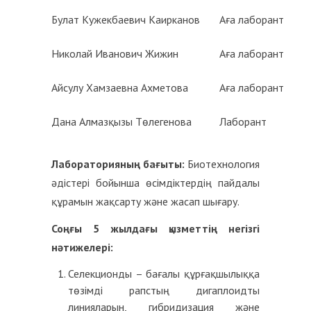
Булат Кужекбаевич Каирканов
Аға лаборант
Николай Иванович Жижин
Аға лаборант
Айсулу Хамзаевна Ахметова
Аға лаборант
Дана Алмазқызы Төлегенова
Лаборант
Лабораторияның бағыты
:
Биотехнология
әдістері бойынша өсімдіктердің пайдалы
құрамын жақсарту және жасап шығару.
Соңғы 5 жылдағы қызметтің негізгі
нәтижелері:
Селекционды – бағалы құрғақшылыққа
төзімді рапстың дигаплоидты
линияларын, гибридизация және