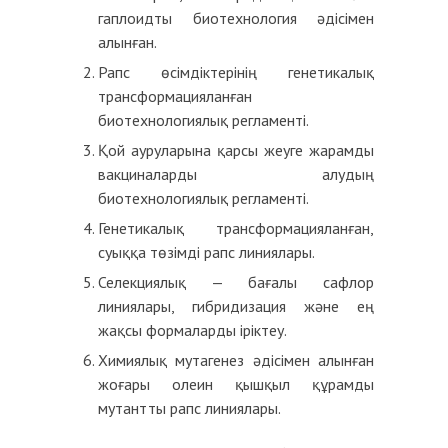
гаплоидты биотехнология әдісімен
алынған.
Рапс өсімдіктерінің генетикалық
трансформацияланған
биотехнологиялық регламенті.
Қой ауруларына қарсы жеуге жарамды
вакциналарды алудың
биотехнологиялық регламенті.
Генетикалық трансформацияланған,
суыққа төзімді рапс линиялары.
Селекциялық — бағалы сафлор
линиялары, гибридизация және ең
жақсы формаларды іріктеу.
Химиялық мутагенез әдісімен алынған
жоғары олеин қышқыл құрамды
мутантты рапс линиялары.