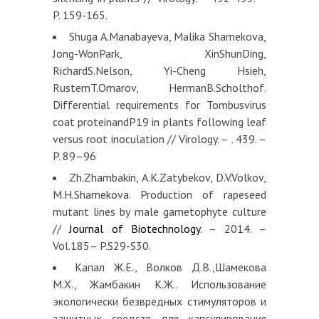
P. 159-165.
Shuga A.Manabayeva, Malika Shamekova,
Jong-WonPark, XinShunDing,
RichardS.Nelson, Yi-Cheng Hsieh,
RustemT.Omarov, HermanB.Scholthof.
Differential requirements for Tombusvirus
coat proteinandP19 in plants following leaf
versus root inoculation // Virology. – . 439. –
P. 89–96
Zh.Zhambakin, A.K.Zatybekov, D.V.Volkov,
M.H.Shamekova. Production of rapeseed
mutant lines by male gametophyte culture
//
Journal of Biotechnology
. – 2014. –
Vol.185– P.S29-S30.
Капал Ж.Е., Волков Д.В.,Шамекова
М.Х., Жамбакин К.Ж.. Использование
экологически безвредных стимуляторов и
защитных средств для капсулирования