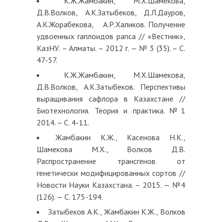
К.Ж.Жамбакин, М.Х.Шамекова,
Д.В.Волков, А.К.Затыбеков, Д.Л.Дауров,
А.К.Жорабекова, А.Р.Халиков. Получение
удвоенных гаплоидов рапса // «Вестник»,
КазНУ. – Алматы. – 2012 г. — № 3 (35). – С.
47-57.
К.Ж.Жамбакин, М.Х.Шамекова,
Д.В.Волков, А.К.Затыбеков. Перспективы
выращивания сафлора в Казахстане //
Биотехнология. Теория и практика. №1
2014. – С. 4-11.
Жамбакин К.Ж., Касенова Н.К.,
Шамекова М.Х., Волков Д.В.
Распространение трансгенов от
генетически модифицированных сортов //
Новости Науки Казахстана. – 2015. — №4
(126). — С. 175-194.
Затыбеков А.К., Жамбакин К.Ж., Волков