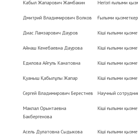
Кабыл Жапарович Жамбакин
Негізгі ғылыми қыз
Дмитрий Владимирович Волков
Ғылыми қызметкер
Диас Ламзарович Дауров
Кіші ғылыми қызме
Айнаш Кенебаевна Даурова
Кіші ғылыми қызме
Едилова Айгуль Канатовна
Кіші ғылыми қызме
Қуаныш Қабылұлы Жапар
Кіші ғылыми қызме
Сергей Владимирович Берестнев
Научный сотрудни
Макпал Орынтаевна
Кіші ғылыми қызме
Бакбергенова
Асель Дулатовна Сыдыкова
Кіші ғылыми қызме