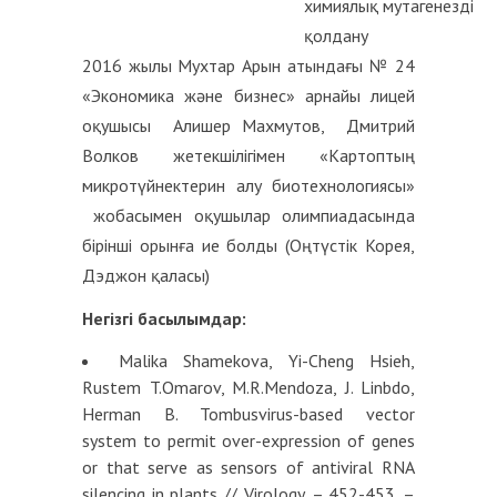
химиялық мутагенезді
қолдану
2016 жылы Мухтар Арын атындағы № 24
«Экономика және бизнес» арнайы лицей
оқушысы Алишер Махмутов, Дмитрий
Волков жетекшілігімен «Картоптың
микротүйнектерин алу биотехнологиясы»
жобасымен оқушылар олимпиадасында
бірінші орынға ие болды (Оңтүстік Корея,
Дэджон қаласы)
Негізгі басылымдар
:
Malika Shamekova, Yi-Cheng Hsieh,
Rustem T.Omarov, M.R.Mendoza, J. Linbdo,
Herman B. Tombusvirus-based vector
system to permit over-expression of genes
or that serve as sensors of antiviral RNA
silencing in plants // Virology. – 452-453. –