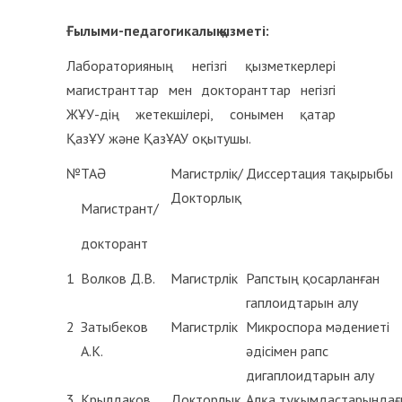
Ғылыми
-педагог
икалық
қызметі
:
Лабораторияның негізгі қызметкерлері
магистранттар мен докторанттар негізгі
ЖҰУ-дің жетекшілері, сонымен қатар
ҚазҰУ және ҚазҰАУ оқытушы.
№
ТАӘ
Магистрлік/
Диссертация тақырыбы
Докторлық
Магистрант/
докторант
1
Волков Д.В.
Магистрлік
Рапстың қосарланған
гаплоидтарын алу
2
Затыбеков
Магистрлік
Микроспора мәдениеті
А.К.
әдісімен рапс
дигаплоидтарын алу
3
Крылдаков
Докторлық
Алқа тұқымдастарындағ