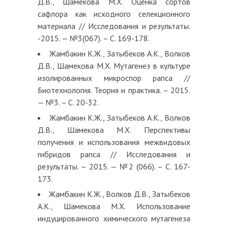
Д.В., Шамекова М.Х. Оценка сортов
сафлора как исходного селекционного
материала // Исследования и результаты.
-2015. — №3(067). – С. 169-178.
Жамбакин К.Ж., Затыбеков А.К., Волков
Д.В., Шамекова М.Х. Мутагенез в культуре
изолированных микроспор рапса //
Биотехнология. Теория и практика. – 2015.
— №3. – С. 20-32.
Жамбакин К.Ж., Затыбеков А.К., Волков
Д.В., Шамекова М.Х. Перспективы
получения и использования межвидовых
гибридов рапса // Исследования и
результаты. – 2015. — №2 (066). – С. 167-
173.
Жамбакин К.Ж., Волков Д.В., Затыбеков
А.К., Шамекова М.Х. Использование
индуцированного химического мутагенеза