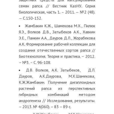
семян рапса. // Вестник КазНУ. Серия
биологическая, часть 1. – 2011. — №2 (48).
— С.150-152.
Жамбакин К.Ж., Шамекова М.Х., Пилюк
Я.Э., Волков Д.В., Затыбеков А.К., Хавкин
Э.Е., Панкин А.А., Дауров Д.Л., Жорабекова
А.К. Формирование рабочей коллекции для
создания отечественных сортов рапса //
Биотехнология. Теория и практика. – 2012.
– №3. – С. 96-108.
Д.В. Волков, А.К. Затыбеков, Д.Л.
Дауров, А.К.Даурова, М.Х.Шамекова,
К.Ж.Жамбакин. Получение дигаплоидных
растений рапса из перспективных
гибридных комбинаций методом
андрогенеза // Исследования, результаты.
– 2013. № 4(060). – 83 – 89 с.