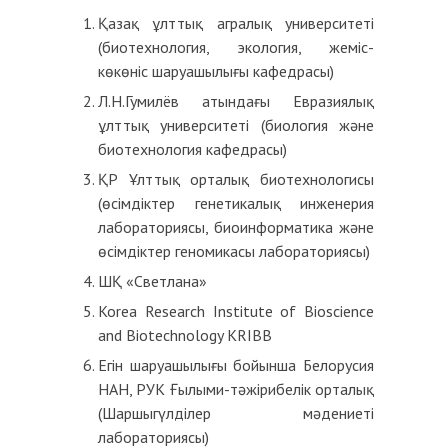
Қазақ ұлттық агралық университеті
(биотехнология, экология, жеміс-
көкөніс шаруашылығы кафедрасы)
Л.Н.Гумилёв атындағы Евразиялық
ұлттық университеті (биология және
биотехнология кафедрасы)
ҚР Ұлттық орталық биотехнологисы
(өсімдіктер генетикалық инженерия
лабораториясы, биоинформатика және
өсімдіктер геномикасы лабораториясы)
ШҚ «Светлана»
Korea Research Institute of Bioscience
and Biotechnology KRIBB
Егін шаруашылығы бойынша Белорусия
НАН, РУК Ғылыми-тәжірибелік орталық
(Шаршыгүлділер мәдениеті
лабораториясы)