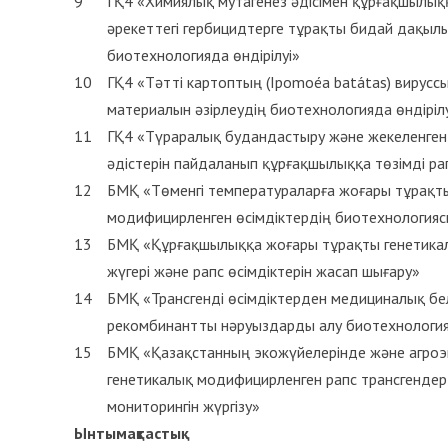
9
ГҚ4 «Химиялық мутагенез әдісімен құрғақшылыққ
әрекеттегі гербицидтерге тұрақты бидай дақылы
биотехнологияда өндірілуі»
10
ГҚ4 «Тәтті картоптың (Ipomoéa batátas) вирусс
материалын әзірлеудің биотехнологияда өндіріл
11
ГҚ4 «Түраралық будандастыру және жекеленген
әдістерін пайдаланып құрғақшылыққа төзімді ра
12
БМҚ «Төменгі температураларға жоғары тұрақт
модифицирленген өсімдіктердің биотехнологияс
13
БМҚ «Құрғақшылыққа жоғары тұрақты генетика
жүгері және рапс өсімдіктерін жасап шығару»
14
БМҚ «Трансгенді өсімдіктерден медициналық бел
рекомбинантты нәруыздарды алу биотехнология
15
БМҚ «Қазақстанның экожүйелерінде және агроэ
генетикалық модифицирленген рапс трансгендер
мониторингін жүргізу»
Ынтымақтастық
: