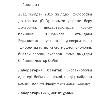
дайындаған.
2011 жылдан 2015 жылдар философия
докторына (PhD) ғылыми дәреже беру
докторлық диссертациларды қорғау
бойынша Л.Н.Гумилёв атындағы
Евразиялық ұлттық университеттің
диссертациялық кеңес мүшесі, биология,
биотехнология, экология мамандықтары
бойынша доктор бейіні.
Лаборатория бағыты
:
Биотехнология
әдістері бойынша өсімдіктердің пайдалы
қасиеттерін жетілдіру және жасап шығару.
Лабораторияның негізгі құрамы
: