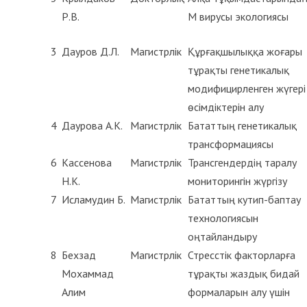
Р.В.
М вирусы экологиясы
3
Дауров Д.Л.
Магистрлік
Құрғақшылыққа жоғары
тұрақты генетикалық
модифицирленген жүгері
өсімдіктерін алу
4
Даурова А.К.
Магистрлік
Бататтың генетикалық
трансформациясы
6
Кассенова
Магистрлік
Трансгендердің таралу
Н.К.
мониторингін жүргізу
7
Исламудин Б.
Магистрлік
Бататтың кутип-баптау
технологиясын
оңтайландыру
8
Бехзад
Магистрлік
Стресстік факторларға
Мохаммад
тұрақты жаздық бидай
Алим
формаларын алу үшін