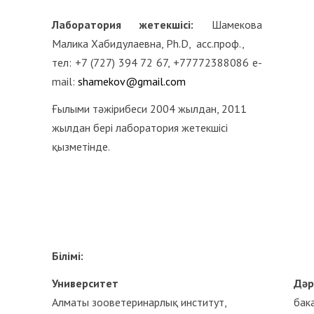
Лаборатория жетекшісі
:
Шамекова
Малика Хабидулаевна, Ph.D, асс.проф.,
тел: +7 (727) 394 72 67, +77772388086 е-
mail:
shamekov@gmail.com
Ғылыми тәжірибеси 2004 жылдан, 2011
жылдан бері лаборатория жетекшісі
қызметінде.
Білімі:
Университет
Дәр
Алматы зооветеринарлық институт,
бак