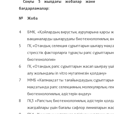
Соңғы 5 жылдағы жобалар және
бағдарламалар
:
№
Жоба
4
БМҚ «Қойлардың вирустық ауруларына қарсы ж
вакциналарды шығарудағы биотехнологиялық ө
5
ГҚ «Отандық селекция сұрыптарын шығару мақс
стресстік факторларға тұрақты рапс сұрыптары
биотехнология»
6
ГҚ «Отандық рапс сұрыптарын жасап шығрау үш
алу жолындағы in vitro мутагенезін қолдану»
7
ММБ «Көпмақсатты тағайындаудың сұрыптарын
мақсатында рапс селекцияның молекулярлық-ге
биотехнологиялық әдістерін өңдеу»
8
ГҚ3 «Рапстың биотехнологиялық әдістерін қолд
жағдайлары үшін бағалы сафлор линияларын жа