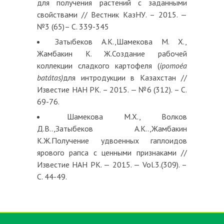
для получения растений с заданными
свойствами // Вестник КазНУ. – 2015. —
№3 (65)– С. 339-345
Затыбеков А.К.,Шамекова М. Х.,
Жамбакин К. Ж.Создание рабочей
коллекции сладкого картофеля (
ipomoéa
batátas)
для интродукции в Казахстан //
Известие НАН РК. – 2015. — №6 (312). – С.
69-76.
Шамекова М.Х., Волков
Д.В..,Затыбеков А.К..,Жамбакин
К.Ж.Получение удвоенных гаплоидов
ярового рапса с ценными признаками //
Известие НАН РК. — 2015. — Vol.3.(309). –
С. 44-49.