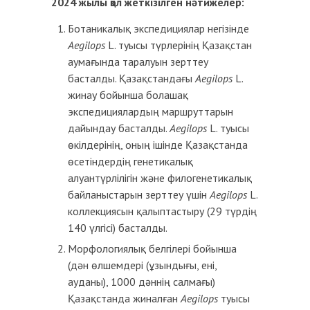
2024 жылы қол жеткізілген нәтижелер:
Ботаникалық экспедициялар негізінде
Aegilops
L. туысы түрлерінің Қазақстан
аумағында таралуын зерттеу
басталды. Қазақстандағы
Aegilops
L.
жинау бойынша болашақ
экспедициялардың маршруттарын
дайындау басталды.
Aegilops
L. туысы
өкілдерінің, оның ішінде Қазақстанда
өсетіндердің генетикалық
алуантүрлілігін және филогенетикалық
байланыстарын зерттеу үшін
Aegilops
L.
коллекциясын қалыптастыру (29 түрдің
140 үлгісі) басталды.
Морфологиялық белгілері бойынша
(дән өлшемдері (ұзындығы, ені,
ауданы), 1000 дәннің салмағы)
Қазақстанда жиналған
Aegilops
туысы