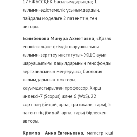
17 ҒЖБССҚЕК басылымдарында; 1
ғылыми-әдістемелік ұсынымдардың,
пайдалы модельге 2 патенттің тең
авторы.
Есимбекова Минура Ахметовна
, «Қазақ
егіншілік және өсімдік шаруашылығы
ғылыми-зерттеу институты» ЖШС ауыл
шаруашылығы дақылдарының генофонды
зертханасының меңгерушісі, биология
ғылымдарының докторы,
қауымдастырылған профессор. Хирш
индексі-7 (Scopus) және 6 (WoS). 22
сорттың (бидай, арпа, тритикале, тары), 5
патенттің (бидай, арпа, тары) бірлескен
авторы.
Кремпа Анна Евгеньевна
,
магистр, кіші