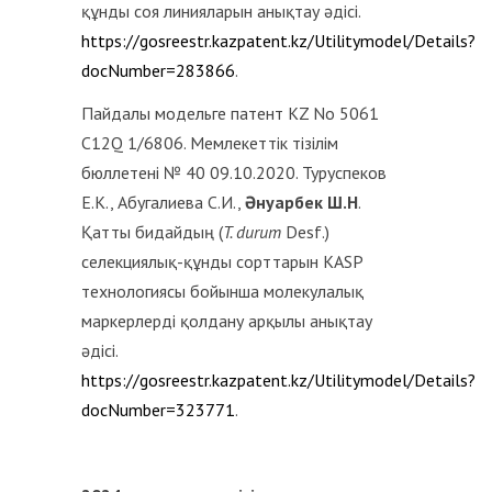
құнды соя линияларын анықтау әдісі.
https://gosreestr.kazpatent.kz/Utilitymodel/Details?
docNumber=283866
.
Пайдалы модельге патент KZ No 5061
C12Q 1/6806. Мемлекеттік тізілім
бюллетені № 40 09.10.2020. Туруспеков
Е.К., Абугалиева С.И.,
Әнуарбек Ш.Н
.
Қатты бидайдың (
T. durum
Desf.)
селекциялық-құнды сорттарын KASP
технологиясы бойынша молекулалық
маркерлерді қолдану арқылы анықтау
әдісі.
https://gosreestr.kazpatent.kz/Utilitymodel/Details?
docNumber=323771
.