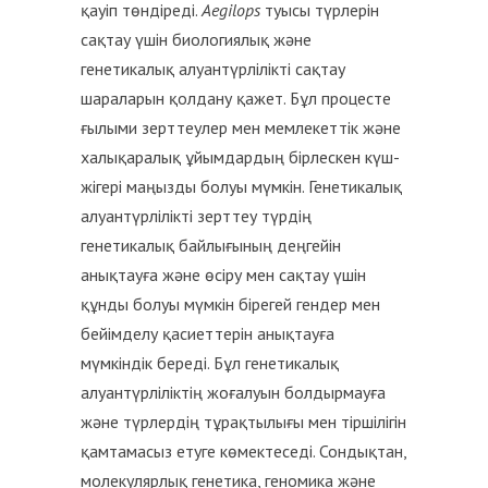
қауіп төндіреді.
Aegilops
туысы түрлерін
сақтау үшін биологиялық және
генетикалық алуантүрлілікті сақтау
шараларын қолдану қажет. Бұл процесте
ғылыми зерттеулер мен мемлекеттік және
халықаралық ұйымдардың бірлескен күш-
жігері маңызды болуы мүмкін. Генетикалық
алуантүрлілікті зерттеу түрдің
генетикалық байлығының деңгейін
анықтауға және өсіру мен сақтау үшін
құнды болуы мүмкін бірегей гендер мен
бейімделу қасиеттерін анықтауға
мүмкіндік береді. Бұл генетикалық
алуантүрліліктің жоғалуын болдырмауға
және түрлердің тұрақтылығы мен тіршілігін
қамтамасыз етуге көмектеседі. Сондықтан,
молекулярлық генетика, геномика және