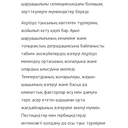
шаруашылығы селекциясындағы болашақ
зерттеулерге мүмкіндіктер береді.
Aegilops
туысының көптеген түрлерінің
жойылып кету қаупі бар. Ауыл
шаруашылығының кеңеюіне және
топырақтың деградациясына байланысты
табиғи экожүйелердің өзгеруі
Aegilops
мекендеу ортасының жоғалуына және
олардың ығысуына әкеледі.
Температураның жоғарылауы, жауын-
шашынның өзгеруі және басқа да
климаттық факторлар өсу мен дамуға
теріс әсер ететін қоршаған орта
жағдайларының өзгеруіне әкелуі мүмкін.
Пестицидтер мен гербицидтерді
интенсивті қолдану да осы туыс түрлеріне