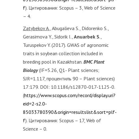
f
). Цитирования: Scopus – 3, Web of Science
– 4.
Zatybekov A.,
Abugalieva S., Didorenko S.,
Gerasimova Y., Sidorik I.,
Anuarbek S
.,
Turuspekov Y. (2017). GWAS of agronomic
traits in soybean collection included in
breeding pool in Kazakhstan.
BMC Plant
Biology
(IF=5.26, Q1- Plant sciences;
SJR=1.117, процентиль 90 – Plant sciences)
17:179. DOI: 10.1186/s12870-017-1125-0.
(
https://www.scopus.com/record/display.uri?
eid=2-s2.0-
85033780390&origin=resultslist&sort=plf-
f
). Цитирования: Scopus – 17, Web of
Science – 0.