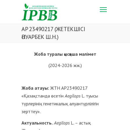
AP 23490217 (ЖЕТЕКШІСІ
ӘНУАРБЕК Ш.Н.)
Жоба туралы қысқаша мәлімет
(2024-2026 жж.)
Жоба атауы:
ЖТН AP23490217
«Қазақстанда өсетін
Aegilops
L. туысы
түрлерінің генетикалық алуантүрлілігін
зерттеу».
Актуальность.
Aegilops
L. – астық