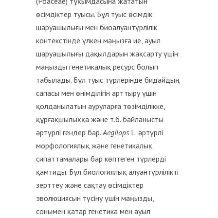
(Poaceae) тұқымдасына жататын
өсімдіктер туысы. Бұл туыс өсімдік
шаруашылығы мен биоалуантүрлілік
контекстінде үлкен маңызға ие, ауыл
шаруашылығы дақылдарын жақсарту үшін
маңызды генетикалық ресурс болып
табылады. Бұл туыс түрлерінде бидайдың
сапасы мен өнімділігін арттыру үшін
қолданылатын ауруларға төзімділікке,
құрғақшылыққа және т.б. байланысты
әртүрлі гендер бар.
Aegilops
L. әртүрлі
морфологиялық және генетикалық
сипаттамалары бар көптеген түрлерді
қамтиды. Бұл биологиялық алуантүрлілікті
зерттеу және сақтау өсімдіктер
эволюциясын түсіну үшін маңызды,
сонымен қатар генетика мен ауыл