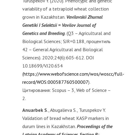
Turuspekov Y. (2020). Phenotypic and genetic
variability of a tetraploid wheat collection
grown in Kazakhstan.
Vavilovskii Zhurnal
Genetiki I Selektsii = Vavilov Journal of
Genetics and Breeding
. (Q3 – Agricultural and
Biological Sciences; SJR=0.188, процентиль
42 – General Agricultural and Biological
Sciences). 2020;24(6):605-612. DOI
10.18699/VJ20.654
(
https://www.webofscience.com/wos/woscc/full-
record/WOS:000587760500007
).
Цитирования: Scopus – 3, Web of Science –
2.
Anuarbek S
., Abugalieva S., Turuspekov Y.
Validation of bread wheat KASP markers in
durum lines in Kazakhstan.
Proceedings of the
Latvian Academy of Sciences, Section B: