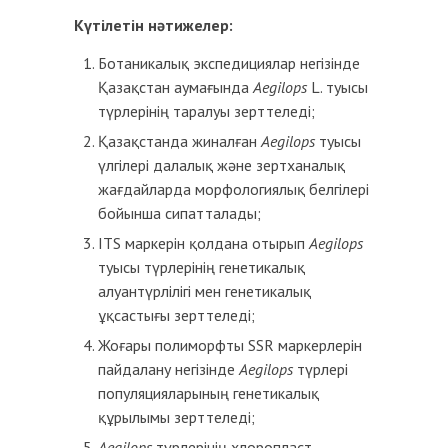
Күтілетін нәтижелер
:
Ботаникалық экспедициялар негізінде
Қазақстан аумағында
Aegilops
L. туысы
түрлерінің таралуы зерттеледі;
Қазақстанда жиналған
Aegilops
туысы
үлгілері далалық және зертханалық
жағдайларда морфологиялық белгілері
бойынша сипатталады;
ITS маркерін қолдана отырып
Aegilops
туысы түрлерінің генетикалық
алуантүрлілігі мен генетикалық
ұқсастығы зерттеледі;
Жоғары полиморфты SSR маркерлерін
пайдалану негізінде
Aegilops
түрлері
популяцияларының генетикалық
құрылымы зерттеледі;
Aegilops
түрлерінің хлоропласт