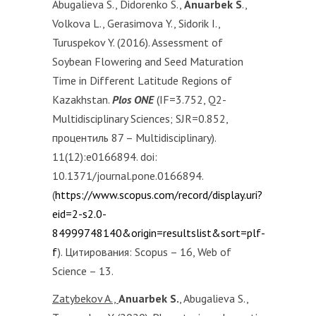
Abugalieva S., Didorenko S.,
Anuarbek S
.,
Volkova L., Gerasimova Y., Sidorik I.,
Turuspekov Y. (2016). Assessment of
Soybean Flowering and Seed Maturation
Time in Different Latitude Regions of
Kazakhstan.
Plos ONE
(IF=3.752, Q2-
Multidisciplinary Sciences; SJR=0.852,
процентиль 87 – Multidisciplinary).
11(12):e0166894. doi:
10.1371/journal.pone.0166894.
(
https://www.scopus.com/record/display.uri?
eid=2-s2.0-
84999748140&origin=resultslist&sort=plf-
f
). Цитирования: Scopus – 16, Web of
Science – 13.
Zatybekov A.,
Anuarbek S.
, Abugalieva S.,