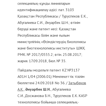
селекциялық-құнды линияларын
идентификациялау әдісі: пат. 3103
Қазақстан Республикасы / Туруспеков Е.К.,
Абугалиева С.И., Әнуарбек Ш.Н.; өтінім
беруші және патент иесі: Қазақстан
Республикасы Білім және ғылым
министрлігінің «Өсімдіктердің биологиясы
және биотехнологиясы институты» ШЖҚ
РМК. № 2017/0555.2; өтін. 25.08.2017;
жария. 17.09.2018, Бюл. № 35.
Пайдалы модельге патент KZ №3137
А01Н 1/04 (2006.01) Мемлекеттік тізілім
бюллетені 24.09.2018 No 36. /
Затыбеков
А.К.,
Әнуарбек Ш.Н.
, Абугалиева
С.И.,Досжанова Б.Н., Туруспеков Е.К. KASP
технологиясы бойынша селекциялық-