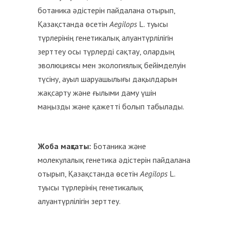
ботаника әдістерін пайдалана отырып,
Қазақстанда өсетін
Aegilops
L. туысы
түрлерінің генетикалық алуантүрлілігін
зерттеу осы түрлерді сақтау, олардың
эволюциясы мен экологиялық бейімделуін
түсіну, ауыл шаруашылығы дақылдарын
жақсарту және ғылыми даму үшін
маңызды және қажетті болып табылады.
Жоба мақсаты
:
Ботаника және
молекулалық генетика әдістерін пайдалана
отырып, Қазақстанда өсетін
Aegilops
L.
туысы түрлерінің генетикалық
алуантүрлілігін зерттеу.