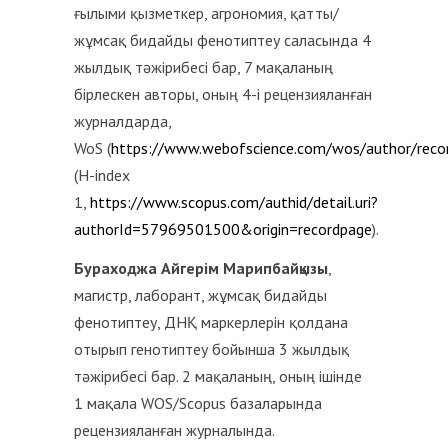
ғылыми қызметкер, агрономия, қатты/
жұмсақ бидайды фенотиптеу саласында 4
жылдық тәжірибесі бар, 7 мақаланың
бірлескен авторы, оның 4-і рецензияланған
журналдарда,
WoS (
https://www.webofscience.com/wos/author/rec
(H-index
1,
https://www.scopus.com/authid/detail.uri?
authorId=57969501500&origin=recordpage
).
Бураходжа Айгерім Марипбайқызы
,
магистр, лаборант, жұмсақ бидайды
фенотиптеу, ДНҚ маркерлерін қолдана
отырып генотиптеу бойынша 3 жылдық
тәжірибесі бар. 2 мақаланың, оның ішінде
1 мақала WOS/Scopus базаларында
рецензияланған журналында.