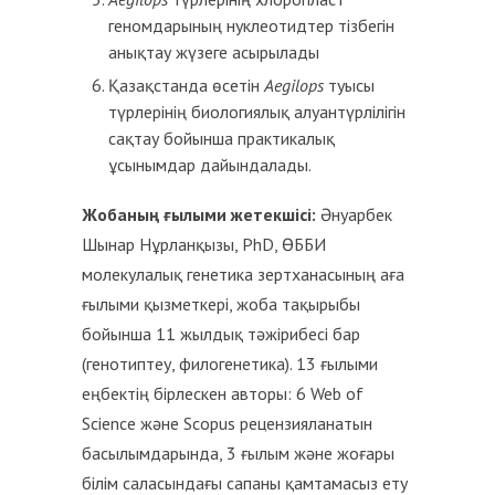
геномдарының нуклеотидтер тізбегін
анықтау жүзеге асырылады
Қазақстанда өсетін
Aegilops
туысы
түрлерінің биологиялық алуантүрлілігін
сақтау бойынша практикалық
ұсынымдар дайындалады.
Жобаның ғылыми жетекшісі:
Әнуарбек
Шынар Нұрланқызы, PhD, ӨББИ
молекулалық генетика зертханасының аға
ғылыми қызметкері, жоба тақырыбы
бойынша 11 жылдық тәжірибесі бар
(генотиптеу, филогенетика). 13 ғылыми
еңбектің бірлескен авторы: 6 Web of
Science және Scopus рецензияланатын
басылымдарында, 3 ғылым және жоғары
білім саласындағы сапаны қамтамасыз ету