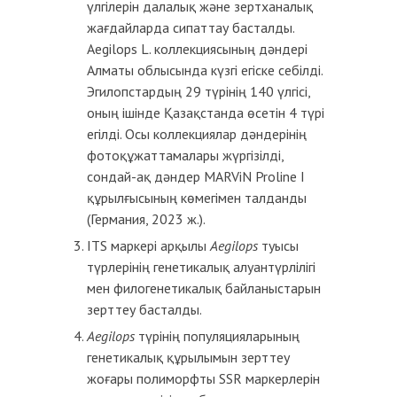
үлгілерін далалық және зертханалық
жағдайларда сипаттау басталды.
Aegilops L. коллекциясының дәндері
Алматы облысында күзгі егіске себілді.
Эгилопстардың 29 түрінің 140 үлгісі,
оның ішінде Қазақстанда өсетін 4 түрі
егілді. Осы коллекциялар дәндерінің
фотоқұжаттамалары жүргізілді,
сондай-ақ дәндер MARViN Proline I
құрылғысының көмегімен талданды
(Германия, 2023 ж.).
ITS маркері арқылы
Aegilops
туысы
түрлерінің генетикалық алуантүрлілігі
мен филогенетикалық байланыстарын
зерттеу басталды.
Aegilops
түрінің популяцияларының
генетикалық құрылымын зерттеу
жоғары полиморфты SSR маркерлерін