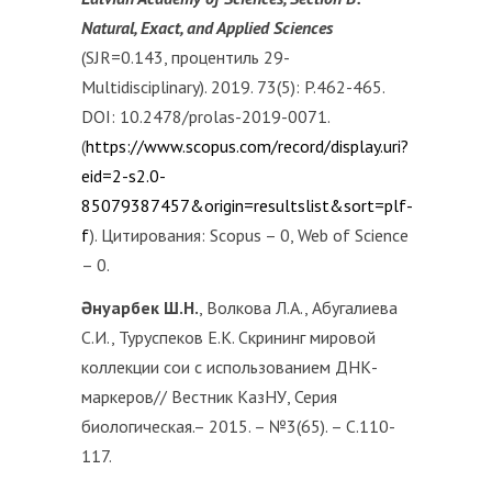
Natural, Exact, and Applied Sciences
(SJR=0.143, процентиль 29-
Multidisciplinary). 2019. 73(5): P.462-465.
DOI: 10.2478/prolas-2019-0071.
(
https://www.scopus.com/record/display.uri?
eid=2-s2.0-
85079387457&origin=resultslist&sort=plf-
f
). Цитирования: Scopus – 0, Web of Science
– 0.
Әнуарбек Ш.Н.
, Волкова Л.А., Абугалиева
С.И., Туруспеков Е.К. Скрининг мировой
коллекции сои с использованием ДНК-
маркеров// Вестник КазНУ, Серия
биологическая.– 2015. – №3(65). – С.110-
117.