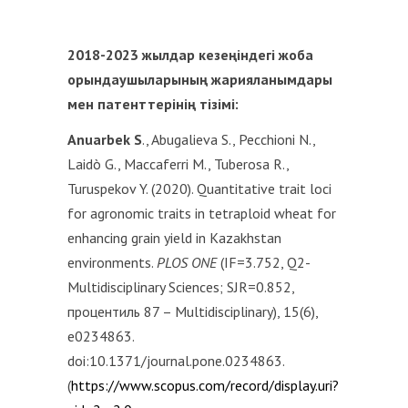
2018-2023 жылдар кезеңіндегі жоба
орындаушыларының жарияланымдары
мен патенттерінің тізімі:
Anuarbek S
., Abugalieva S., Pecchioni N.,
Laidò G., Maccaferri M., Tuberosa R.,
Turuspekov Y. (2020). Quantitative trait loci
for agronomic traits in tetraploid wheat for
enhancing grain yield in Kazakhstan
environments.
PLOS ONE
(IF=3.752, Q2-
Multidisciplinary Sciences; SJR=0.852,
процентиль 87 – Multidisciplinary), 15(6),
e0234863.
doi:10.1371/journal.pone.0234863.
(
https://www.scopus.com/record/display.uri?