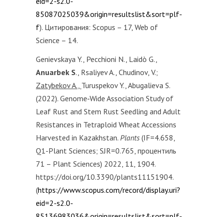
eid=2-s2.0-
85087025039&origin=resultslist&sort=plf-
f
). Цитирования: Scopus – 17, Web of
Science – 14.
Genievskaya Y., Pecchioni N., Laidò G.,
Anuarbek S
., Rsaliyev A., Chudinov, V.;
Zatybekov A.,
Turuspekov Y., Abugalieva S.
(2022). Genome‐Wide Association Study of
Leaf Rust and Stem Rust Seedling and Adult
Resistances in Tetraploid Wheat Accessions
Harvested in Kazakhstan.
Plants
(IF=4.658,
Q1-Plant Sciences; SJR=0.765, процентиль
71 – Plant Sciences) 2022, 11, 1904.
https://doi.org/10.3390/plants11151904.
(
https://www.scopus.com/record/display.uri?
eid=2-s2.0-
85136983036&origin=resultslist&sort=plf-