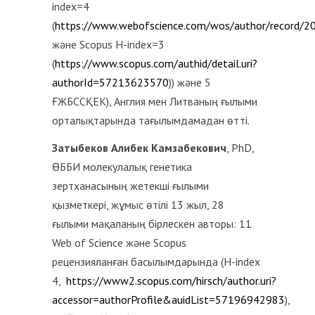
index=4
(
https://www.webofscience.com/wos/author/record/
және Scopus H-index=3
(
https://www.scopus.com/authid/detail.uri?
authorId=57213623570
)) және 5
ҒЖБССҚЕК), Англия мен Литваның ғылыми
орталықтарында тағылымдамадан өтті.
Затыбеков
Алибек
Камзабекович
, PhD,
ӨББИ молекулалық генетика
зертханасының жетекші ғылыми
қызметкері, жұмыс өтілі 13 жыл, 28
ғылыми мақаланың бірлескен авторы: 11
Web of Science және Scopus
рецензияланған басылымдарында (H-index
4,
https://www2.scopus.com/hirsch/author.uri?
accessor=authorProfile&auidList=57196942983
),