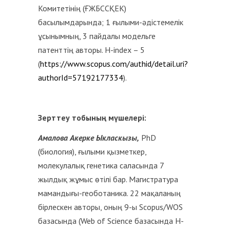
Комитетінің (ҒЖБССҚЕК)
басылымдарында; 1 ғылыми-әдістемелік
ұсынымның, 3 пайдалы модельге
патенттің авторы. H-index – 5
(
https://www.scopus.com/authid/detail.uri?
authorId=57192177334
).
Зерттеу
тобының
мүшелері
:
Амалова
Акерке Ыкласкызы
,
PhD
(биология), ғылыми қызметкер,
молекулалық генетика саласында 7
жылдық жұмыс өтілі бар. Магистратура
мамандығы-геоботаника. 22 мақаланың
бірлескен авторы, оның 9-ы Scopus/WOS
базасында (Web of Science базасында H-