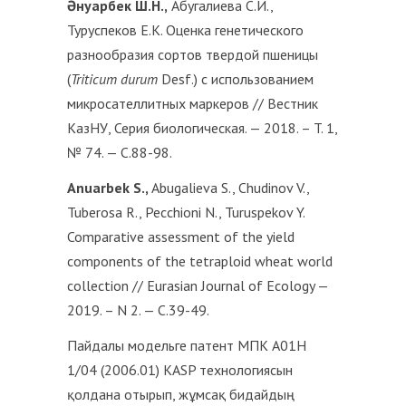
Әнуарбек Ш.Н.,
Абугалиева С.И.,
Туруспеков Е.К. Оценка генетического
разнообразия сортов твердой пшеницы
(
Triticum durum
Desf.) с использованием
микросателлитных маркеров // Вестник
КазНУ, Серия биологическая. — 2018. – T. 1,
№ 74. — С.88-98.
Anuarbek S.,
Abugalieva S., Chudinov V.,
Tuberosa R., Pecchioni N., Turuspekov Y.
Comparative assessment of the yield
components of the tetraploid wheat world
collection // Eurasian Journal of Ecology —
2019. – N 2. — С.39-49.
Пайдалы модельге патент МПК A01H
1/04 (2006.01) KASP технологиясын
қолдана отырып, жұмсақ бидайдың