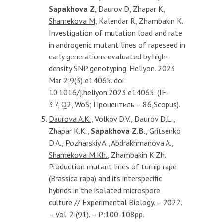
Sapakhova Z
, Daurov D, Zhapar K,
Shamekova M,
Kalendar R, Zhambakin K.
Investigation of mutation load and rate
in androgenic mutant lines of rapeseed in
early generations evaluated by high-
density SNP genotyping. Heliyon. 2023
Mar 2;9(3):e14065. doi:
10.1016/j.heliyon.2023.e14065. (IF-
3.7, Q2, WoS; Процентиль – 86,Scopus).
Daurova A.K.
, Volkov D.V., Daurov D.L.,
Zhapar K.K.,
Sapakhova Z.B.
, Gritsenko
D.A., Pozharskiy A., Abdrakhmanova A.,
Shamekova M.Kh.
, Zhambakin K.Zh.
Production mutant lines of turnip rape
(Brassica rapa) and its interspecific
hybrids in the isolated microspore
culture // Experimental Biology. – 2022.
– Vol. 2 (91). – P:100-108pp.