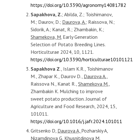
https://doi.org/10.3390/agronomy14081782
Sapakhova, Z.
; Abilda, Z.; Toishimanov,
M.; Daurov, D.;
Daurova, A.;
Raissova, N.;
Sidorik, A.; Kanat, R.; Zhambakin, K.;
Shamekova, M.
Early Generation
Selection of Potato Breeding Lines.
Horticulturae 2024, 10, 1121.
https://doi.org/10.3390/horticulturae10101121
Sapakhova Z
., Islam K.R., Toishimanov
M., Zhapar K., Daurov D.,
Daurova A.,
Raissova N., Kanat R.,
Shamekova M.,
Zhambakin K. Mulching to improve
sweet potato production. Journal of
Agriculture and Food Research, 2024, 15,
101011.
https://doi.org/10.1016/j.jafr.2024.101011
Gritsenko D,
Daurova A,
Pozharskiy A,
Nizamdinova G, Khusnitdinova M,