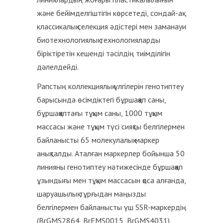
және бейімделгіштігін көрсетеді, сондай-ақ
классикалық селекция әдістері мен заманауи
биотехнологиялық технологияларды
біріктіретін кешенді тәсілдің тиімділігін
дәлелдейді.
Рапстың коллекциялық үлгілерін генотиптеу
барысында өсімдіктегі бұршаққап саны,
бұршаққаптағы тұқым саны, 1000 тұқым
массасы және тұқым түсі сияқты белгілермен
байланысты 65 молекулалық маркер
анықталды. Аталған маркерлер бойынша 50
линияны генотиптеу нәтижесінде бұршаққап
ұзындығы мен тұқым массасын қоса алғанда,
шаруашылық тұрғыдан маңызды
белгілермен байланысты үш SSR-маркердің
(BrGMS2864, BrEMS0015, BrGMS4031)