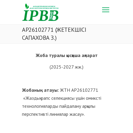
AP26102771 (ЖЕТЕКШІСІ
САПАХОВА З.)
Жоба туралы қысқаша ақпарат
(2025-2027 жж.)
Жобаның атауы:
ЖТН AP26102771
«Жаздық рапс селекциясы үшін омиксті
технологияларды пайдалану арқылы
перспективті линиялар жасау».