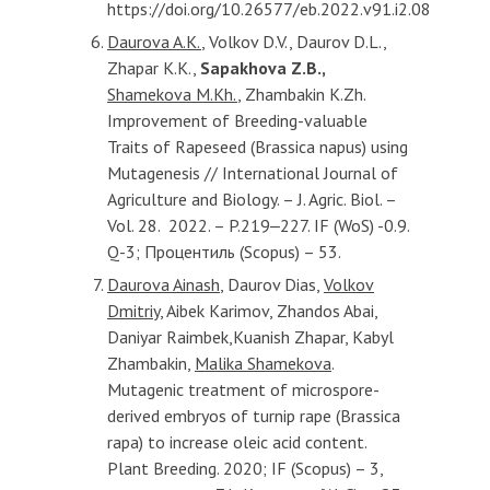
https://doi.org/10.26577/eb.2022.v91.i2.08
Daurova A.K.
, Volkov D.V., Daurov D.L.,
Zhapar K.K.,
Sapakhova Z.B.,
Shamekova M.Kh.
, Zhambakin K.Zh.
Improvement of Breeding-valuable
Traits of Rapeseed (Brassica napus) using
Mutagenesis // International Journal of
Agriculture and Biology. – J. Agric. Biol. –
Vol. 28. 2022. – P.219‒227. IF (WoS) -0.9.
Q-3; Процентиль (Scopus) – 53.
Daurova Ainash
, Daurov Dias,
Volkov
Dmitriy
, Aibek Karimov, Zhandos Abai,
Daniyar Raimbek,Kuanish Zhapar, Kabyl
Zhambakin,
Malika Shamekova
.
Mutagenic treatment of microspore-
derived embryos of turnip rape (Brassica
rapa) to increase oleic acid content.
Plant Breeding. 2020; IF (Scopus) – 3,