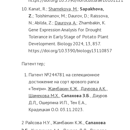
https://doi.org/10.3390/horticulturae10101121
Kanat, R.;
Shamekova, M.
;
Sapakhova,
Z.
; Toishimanov, M.; Daurov, D.; Raissova,
N.; Abilda, Z.;
Daurova, A.
; Zhambakin, K.
Gene Expression Analysis for Drought
Tolerance in Early Stage of Potato Plant
Development. Biology 2024, 13, 857.
https://doi.org/10.3390/biology13110857
Патенттер
;
Патент №244781 на селекционное
достижение на сорт ярового рапса
«Тенгри».
Жамбакин К.Ж., Даурова А.К.,
Шамекова М.Х.
,
Сапахова З.Б
., Дауров
Д.Л
.,
Ошергина И.П., Тен Е.А.,
Крадецкая О.О. 03.11.2023.
2 Райсова Н.У., Жамбакин К.Ж.,
Сапахова