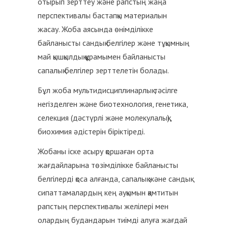
отырып зерттеу және рапстың жаңа
перспективалы бастапқы материалын
жасау. Жоба аясында өнімділікке
байланысты сандық белгілер және тұқымның
май қышқылдық құрамымен байланысты
сапалық белгілер зерттелетін болады.
Бұл жоба мультидисциплинарлық тәсілге
негізделген және биотехнология, генетика,
селекция (дәстүрлі және молекулалық),
биохимия әдістерін біріктіреді.
Жобаны іске асыру қоршаған орта
жағдайларына төзімділікке байланысты
белгілерді қоса алғанда, сапалық және сандық
сипаттамалардың кең ауқымын қамтитын
рапстың перспективалы желілері мен
олардың будандарын тиімді алуға жағдай