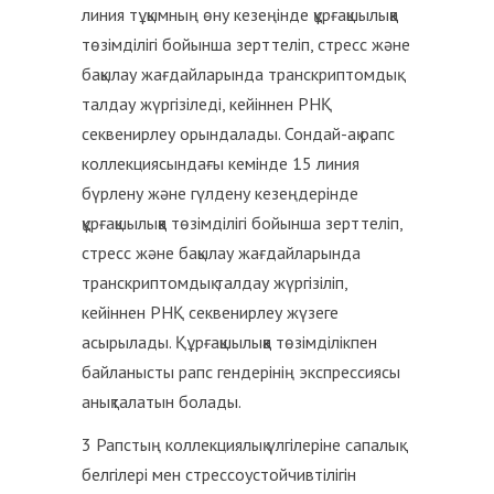
линия тұқымның өну кезеңінде құрғақшылыққа
төзімділігі бойынша зерттеліп, стресс және
бақылау жағдайларында транскриптомдық
талдау жүргізіледі, кейіннен РНҚ
секвенирлеу орындалады. Сондай-ақ рапс
коллекциясындағы кемінде 15 линия
бүрлену және гүлдену кезеңдерінде
құрғақшылыққа төзімділігі бойынша зерттеліп,
стресс және бақылау жағдайларында
транскриптомдық талдау жүргізіліп,
кейіннен РНҚ секвенирлеу жүзеге
асырылады. Құрғақшылыққа төзімділікпен
байланысты рапс гендерінің экспрессиясы
анықталатын болады.
3 Рапстың коллекциялық үлгілеріне сапалық
белгілері мен стрессоустойчивтілігін