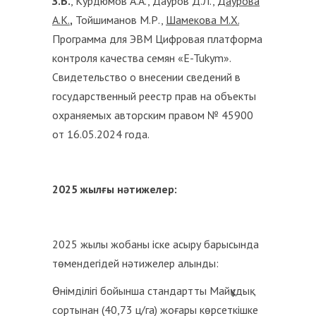
З.Б.
, Курдюмов А.А., Дауров Д.Л.,
Даурова
А.К.
,
Тойшиманов М.Р.,
Шамекова М.Х.
Программа для ЭВМ Цифровая платформа
контроля качества семян «E-Tukym».
Cвидетельство о внесении сведений в
государственный реестр прав на объекты
охраняемых авторским правом № 45900
от 16.05.2024 года.
2025 жылғы нәтижелер:
2025 жылы жобаны іске асыру барысында
төмендегідей нәтижелер алынды:
Өнімділігі бойынша стандартты Майқұдық
сортынан (40,73 ц/га) жоғары көрсеткішке