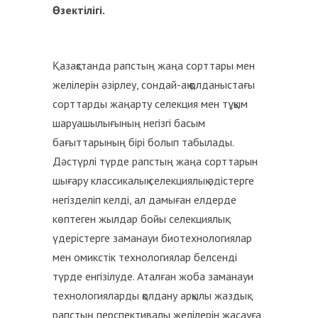
Өзектілігі.
Қазақстанда рапстың жаңа сорттары мен
желілерін әзірлеу, сондай-ақ қолданыстағы
сорттарды жаңарту селекция мен тұқым
шаруашылығының негізгі басым
бағыттарының бірі болып табылады.
Дәстүрлі түрде рапстың жаңа сорттарын
шығару классикалық селекциялық әдістерге
негізделіп келді, ал дамыған елдерде
көптеген жылдар бойы селекциялық
үдерістерге заманауи биотехнологиялар
мен омикстік технологиялар белсенді
түрде енгізілуде. Аталған жоба заманауи
технологияларды қолдану арқылы жаздық
рапстың перспективалы желілерін жасауға