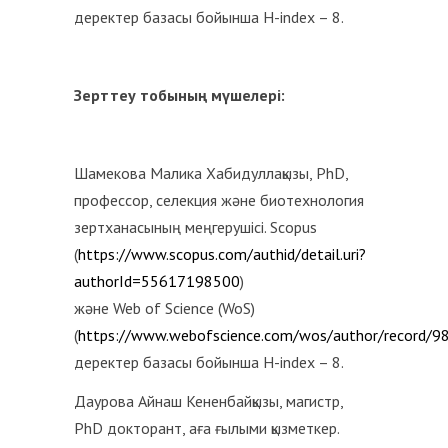
деректер базасы бойынша H-index – 8.
Зерттеу тобының мүшелері:
Шамекова Малика Хабидуллақызы, PhD,
профессор, селекция және биотехнология
зертханасының меңгерушісі. Scopus
(
https://www.scopus.com/authid/detail.uri?
authorId=55617198500
)
және Web of Science (WoS)
(
https://www.webofscience.com/wos/author/record/9
деректер базасы бойынша H-index – 8.
Даурова Айнаш Кененбайқызы, магистр,
PhD докторант, аға ғылыми қызметкер.