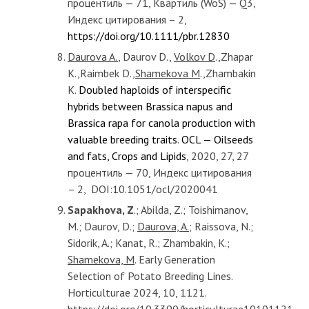
процентиль — 71, Квартиль (WoS) — Q3,
Индекс цитирования – 2,
https://doi.org/10.1111/pbr.12830
Daurova A.
, Daurov D.,
Volkov D
.,Zhapar
K.,Raimbek D.,
Shamekova M
.,Zhambakin
K.
Doubled haploids of interspecific
hybrids between Brassica napus and
Brassica rapa for canola production with
valuable breeding traits
.
OCL — Oilseeds
and fats, Crops and Lipids
, 2020, 27, 27
процентиль — 70, Индекс цитирования
– 2, DOI:10.1051/ocl/2020041
Sapakhova, Z
.; Abilda, Z.; Toishimanov,
M.; Daurov, D.;
Daurova, A.
; Raissova, N.;
Sidorik, A.; Kanat, R.; Zhambakin, K.;
Shamekova, M
. Early Generation
Selection of Potato Breeding Lines.
Horticulturae 2024, 10, 1121.