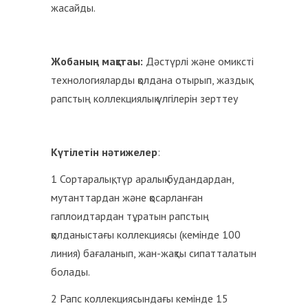
жасайды.
Жобаның мақстаы:
Дәстүрлі және омиксті
технологияларды қолдана отырып, жаздық
рапстың коллекциялық үлгілерін зерттеу
Күтілетін нәтижелер
:
1 Сортаралық, түр аралық будандардан,
мутанттардан және қосарланған
гаплоидтардан тұратын рапстың
қолданыстағы коллекциясы (кемінде 100
линия) бағаланып, жан-жақты сипатталатын
болады.
2 Рапс коллекциясындағы кемінде 15