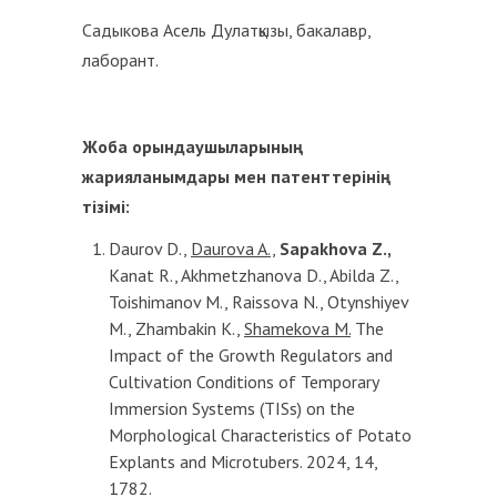
Садыкова Асель Дулатқызы, бакалавр,
лаборант.
Жоба орындаушыларының
жарияланымдары мен патенттерінің
тізімі:
Daurov D.,
Daurova A.,
Sapakhova Z.,
Kanat R., Akhmetzhanova D., Abilda Z.,
Toishimanov M., Raissova N., Otynshiyev
M., Zhambakin K.,
Shamekova M.
The
Impact of the Growth Regulators and
Cultivation Conditions of Temporary
Immersion Systems (TISs) on the
Morphological Characteristics of Potato
Explants and Microtubers. 2024, 14,
1782.