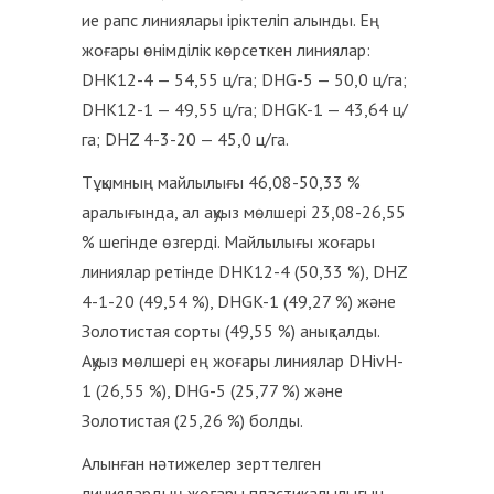
ие рапс линиялары іріктеліп алынды. Ең
жоғары өнімділік көрсеткен линиялар:
DHK12-4 — 54,55 ц/га; DHG-5 — 50,0 ц/га;
DHK12-1 — 49,55 ц/га; DHGK-1 — 43,64 ц/
га; DHZ 4-3-20 — 45,0 ц/га.
Тұқымның майлылығы 46,08-50,33 %
аралығында, ал ақуыз мөлшері 23,08-26,55
% шегінде өзгерді. Майлылығы жоғары
линиялар ретінде DHK12-4 (50,33 %), DHZ
4-1-20 (49,54 %), DHGK-1 (49,27 %) және
Золотистая сорты (49,55 %) анықталды.
Ақуыз мөлшері ең жоғары линиялар DHivH-
1 (26,55 %), DHG-5 (25,77 %) және
Золотистая (25,26 %) болды.
Алынған нәтижелер зерттелген
линиялардың жоғары пластикалылығын