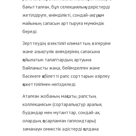
бағытталған, бұл селекциялық үдерістерді
жетілдіруге, өнімділікті, сондай-ақ тұқым
майының сапасын арттыруға мүмкіндік
береді.
Зерттеудің өзектілігі климаттың өзгеруіне
және азық-түлік өнімдерінің сапасына
қойылатын талаптардың артуына
байланысты жаңа, бейімделген және
бәсекеге қабілетті рапс сорттарын әзірлеу
қажеттілігімен негізделеді.
Аталған жобаның мақсаты, рапстың
коллекциясын (сортаралық, түр аралық
будандар мен мутанттар, сондай-ақ
олардың қосарланған гаплоидтары)
заманауи омикстік әдістерді қолдана