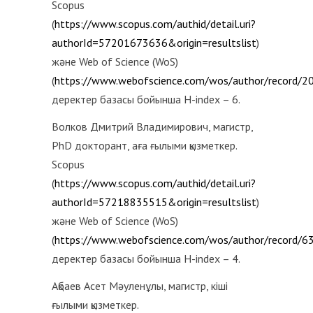
Scopus
(
https://www.scopus.com/authid/detail.uri?
authorId=57201673636&origin=resultslist
)
және Web of Science (WoS)
(
https://www.webofscience.com/wos/author/record/
деректер базасы бойынша H-index – 6.
Волков Дмитрий Владимирович, магистр,
PhD докторант, аға ғылыми қызметкер.
Scopus
(
https://www.scopus.com/authid/detail.uri?
authorId=57218835515&origin=resultslist
)
және Web of Science (WoS)
(
https://www.webofscience.com/wos/author/record/6
деректер базасы бойынша H-index – 4.
Ақбаев Асет Мәуленұлы, магистр, кіші
ғылыми қызметкер.