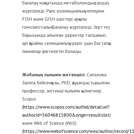
бағалау мақсатында метаболомдық талдау
жүргізіледі. Рапс коллекциялық үлгілеріне
FISH және GISH әдістері арқылы
гомозиготалық бағалау жүргізіледі. Зерттеу
барысында алынған деректер талданып,
әрі қарайғы селекциялық үдеріс үшін бастапқы
линиялар іріктелетін болады.
Жобаның ғылыми жетекшісі:
Сапахова
Загипа Бейсенқызы, PhD, қауымдастырылған
профессор, жетекші ғылыми қызметкер.
Scopus
(
https://www.scopus.com/authid/detail.uri?
authorId=56046815800&origin=resultslist
)
және Web of Science (WoS)
(
https://www.webofscience.com/wos/author/record/1