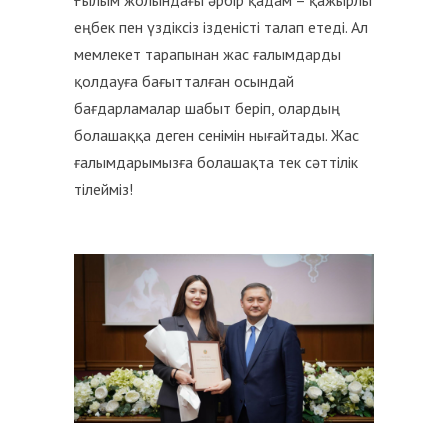
Ғылым жолындағы әрбір қадам – қажырлы
еңбек пен үздіксіз ізденісті талап етеді. Ал
мемлекет тарапынан жас ғалымдарды
қолдауға бағытталған осындай
бағдарламалар шабыт беріп, олардың
болашаққа деген сенімін нығайтады. Жас
ғалымдарымызға болашақта тек сәттілік
тілейміз!