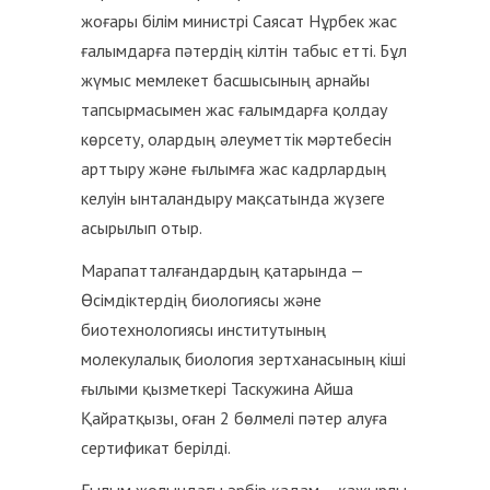
жоғары білім министрі Саясат Нұрбек жас
ғалымдарға пәтердің кілтін табыс етті. Бұл
жүмыс мемлекет басшысының арнайы
тапсырмасымен жас ғалымдарға қолдау
көрсету, олардың әлеуметтік мәртебесін
арттыру және ғылымға жас кадрлардың
келуін ынталандыру мақсатында жүзеге
асырылып отыр.
Марапатталғандардың қатарында —
Өсімдіктердің биологиясы және
биотехнологиясы институтының
молекулалық биология зертханасының кіші
ғылыми қызметкері Таскужина Айша
Қайратқызы, оған 2 бөлмелі пәтер алуға
сертификат берілді.