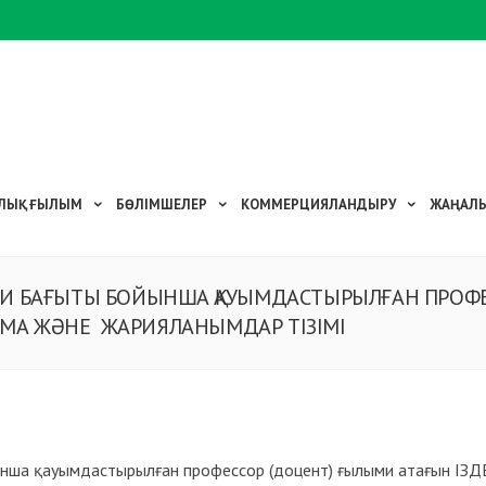
ЛЫҚ
ҒЫЛЫМ
БӨЛІМШЕЛЕР
КОММЕРЦИЯЛАНДЫРУ
ЖАҢАЛЫ
МИ БАҒЫТЫ БОЙЫНША ҚАУЫМДАСТЫРЫЛҒАН ПРОФЕ
ТАМА ЖӘНЕ ЖАРИЯЛАНЫМДАР ТІЗІМІ
нша қауымдастырылған профессор (доцент) ғылыми атағын ІЗ