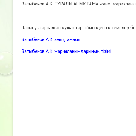
Затыбеков А.К. ТУРАЛЫ АНЫҚТАМА және жарияланым
Танысуға арналған құжаттар төмендегі сілтемелер б
Затыбеков А.К. анықтамасы
Затыбеков А.К. жарияланымдарының тізімі