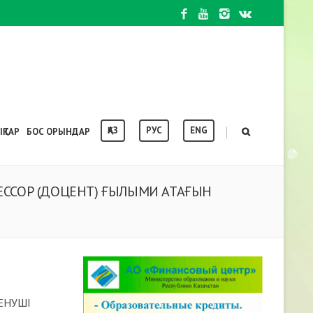
ҚАЗ
РУС
ENG
|
ҚТАР
БОС ОРЫНДАР
ССОР (ДОЦЕНТ) ҒЫЛЫМИ АТАҒЫН
ДЕНУШІ