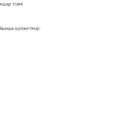
дар тізімі
ойынша қолжетімді: