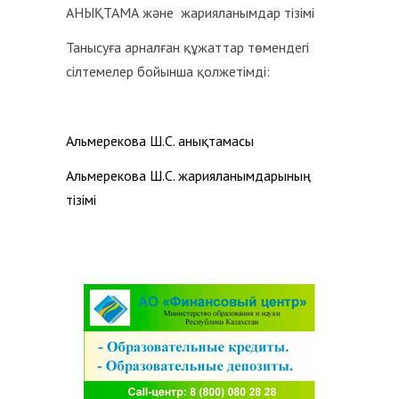
АНЫҚТАМА және жарияланымдар тізімі
Танысуға арналған құжаттар төмендегі
сілтемелер бойынша қолжетімді:
Альмерекова Ш.С. анықтамасы
Альмерекова Ш.С. жарияланымдарының
тізімі