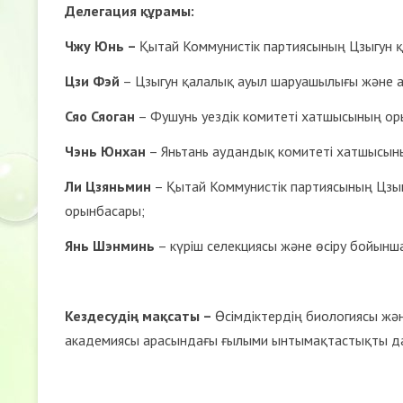
Делегация құрамы:
Чжу Юнь –
Қытай Коммунистік партиясының Цзыгун 
Цзи Фэй
– Цзыгун қалалық ауыл шаруашылығы және а
Сяо Сяоган
– Фушунь уездік комитеті хатшысының ор
Чэнь Юнхан
– Яньтань аудандық комитеті хатшысын
Ли Цзяньмин
– Қытай Коммунистік партиясының Цзыг
орынбасары;
Янь Шэнминь
– күріш селекциясы және өсіру бойынш
Кездесудің мақсаты –
Өсімдіктердің биологиясы ж
академиясы арасындағы ғылыми ынтымақтастықты да