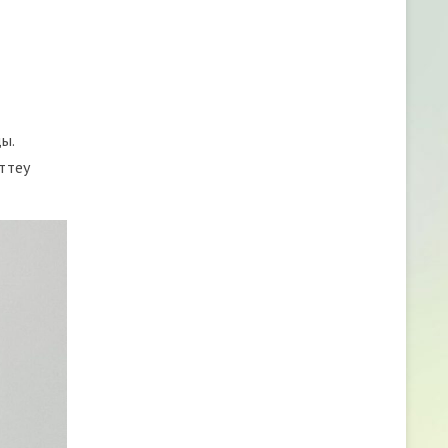
ы.
ттеу