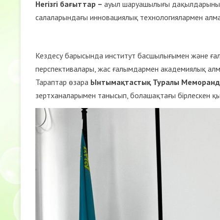
Негізгі бағыттар –
ауыл шаруашылығы дақылдарының 
салаларындағы инновациялық технологиялармен алмас
Кездесу барысында институт басшылығымен және ғал
перспективалары, жас ғалымдармен академиялық алма
Тараптар өзара
Ынтымақтастық Туралы Меморанд
зертханаларымен танысып, болашақтағы бірлескен қы