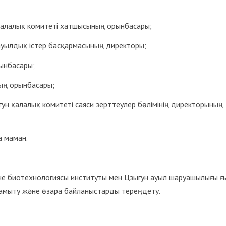
қалалық комитеті хатшысының орынбасары;
уылдық істер басқармасының директоры;
ынбасары;
ың орынбасары;
ун қалалық комитеті саяси зерттеулер бөлімінің директорының
а маман.
әне биотехнологиясы институты мен Цзыгун ауыл шаруашылығы 
мыту және өзара байланыстарды тереңдету.