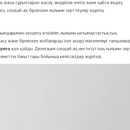
жаңа сұрыптарын жасау, өндіріске енгізу және қайта өңдеу
у, сондай-ақ бірлескен ғылыми зерттеулер жүргізу.
ымдарымен кездесу өткізіліп, ғылыми ынтымақтастықтың
су және бірлескен жобаларды іске асыру мәселелері талқыланд
умға
қол қойды. Делегация сондай-ақ институттың ғылыми-зер
зметтің бағыттары бойынша келіссөздер жүргізді.