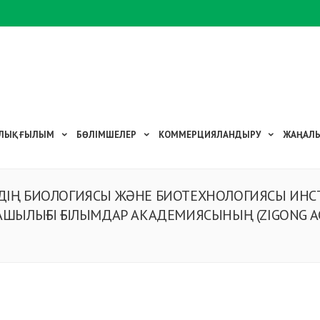
ЛЫҚ
ҒЫЛЫМ
БӨЛІМШЕЛЕР
КОММЕРЦИЯЛАНДЫРУ
ЖАҢАЛЫ
ЕРДІҢ БИОЛОГИЯСЫ ЖӘНЕ БИОТЕХНОЛОГИЯСЫ ИН
ЫЛЫҒЫ ҒЫЛЫМДАР АКАДЕМИЯСЫНЫҢ (ZIGONG ACA