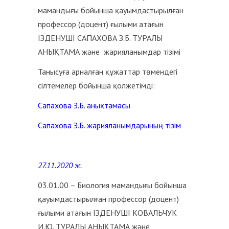
мамандығы бойынша қауымдастырылған
профессор (доцент) ғылыми атағын
ІЗДЕНУШІ САПАХОВА З.Б. ТУРАЛЫ
АНЫҚТАМА және жарияланымдар тізімі
Танысуға арналған құжаттар төмендегі
сілтемелер бойынша қолжетімді:
Сапахова З.Б. анықтамасы
Сапахова З.Б. жарияланымдарының тізім
27.11.2020 ж.
03.01.00 – Биология мамандығы бойынша
қауымдастырылған профессор (доцент)
ғылыми атағын ІЗДЕНУШІ КОВАЛЬЧУК
И.Ю. ТУРАЛЫ АНЫҚТАМА және