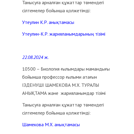
Танысуға арналған құжаттар төмендегі
сілтемелер бойынша қолжетімді:
Утеулин К.Р. анықтамасы
Утеулин-К.Р. жарияланымдарының тізімі
22.08.2024 ж.
10500 – Биология ғылымдары мамандығы
бойынша профессор ғылыми атағын
ІЗДЕНУШІ ШАМЕКОВА М.Х. ТУРАЛЫ
АНЫҚТАМА және жарияланымдар тізімі
Танысуға арналған құжаттар төмендегі
сілтемелер бойынша қолжетімді:
Шамекова М.Х. анықтамасы