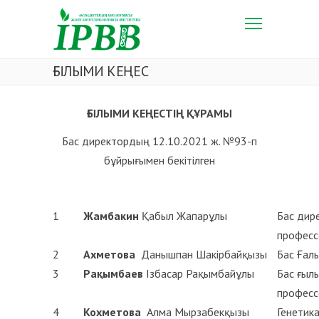
ҒЫЛЫМИ КЕҢЕС
ҒЫЛЫМИ КЕҢЕСТІҢ ҚҰРАМЫ
Бас директордың 12.10.2021 ж. №93-п
бұйрығымен бекітілген
1
Жамбакин
Қабыл Жапарұлы
Бас дире
професс
2
Ахметова
Данышпан Шакірбайқызы
Бас Ғалы
3
Рақымбаев
Ізбасар Рақымбайұлы
Бас ғылы
професс
4
Кохметова
Алма Мырзабекқызы
Генетик