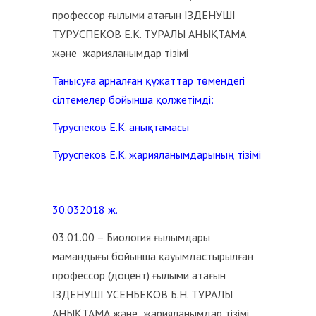
профессор ғылыми атағын ІЗДЕНУШІ
ТУРУСПЕКОВ Е.К. ТУРАЛЫ АНЫҚТАМА
және жарияланымдар тізімі
Танысуға арналған құжаттар төмендегі
сілтемелер бойынша қолжетімді:
Туруспеков Е.К. анықтамасы
Туруспеков Е.К. жарияланымдарының тізімі
30.032018 ж.
03.01.00 – Биология ғылымдары
мамандығы бойынша қауымдастырылған
профессор (доцент) ғылыми атағын
ІЗДЕНУШІ УСЕНБЕКОВ Б.Н. ТУРАЛЫ
АНЫҚТАМА және жарияланымдар тізімі