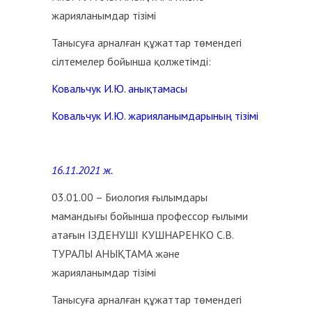
жарияланымдар тізімі
Танысуға арналған құжаттар төмендегі
сілтемелер бойынша қолжетімді:
Ковальчук И.Ю. анықтамасы
Ковальчук И.Ю. жарияланымдарының тізімі
16.11.2021 ж.
03.01.00 – Биология ғылымдары
мамандығы бойынша профессор ғылыми
атағын ІЗДЕНУШІ КУШНАРЕНКО С.В.
ТУРАЛЫ АНЫҚТАМА және
жарияланымдар тізімі
Танысуға арналған құжаттар төмендегі