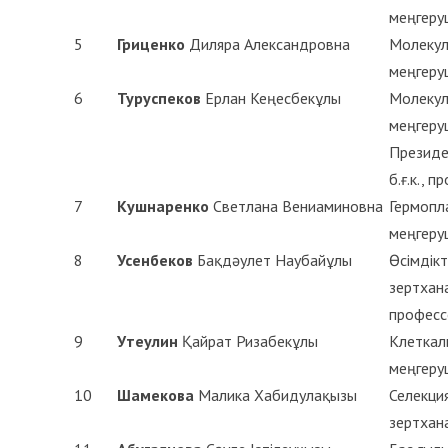
меңгеруш
5
Гриценко
Диляра Александровна
Молекул
меңгеруш
6
Туруспеков
Ерлан Кеңесбекұлы
Молекул
меңгеруш
Президе
б.ғ.к., 
7
Кушнаренко
Светлана Вениаминовна
Гермопл
меңгеруш
8
Усенбеков
Бақдәулет Наубайұлы
Өсімдік
зертхана
професс
9
Утеулин
Қайрат Ризабекұлы
Клеткал
меңгеруш
10
Шамекова
Малика Хабидулақызы
Селекци
зертхан