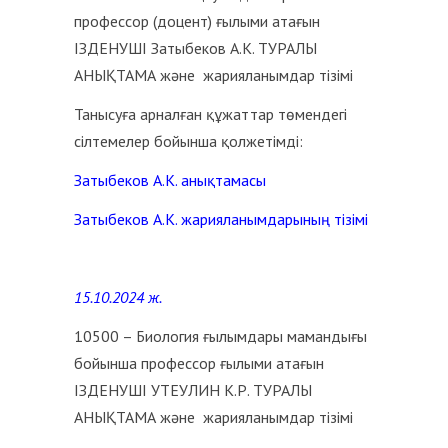
профессор (доцент) ғылыми атағын
ІЗДЕНУШІ Затыбеков А.К. ТУРАЛЫ
АНЫҚТАМА және жарияланымдар тізімі
Танысуға арналған құжаттар төмендегі
сілтемелер бойынша қолжетімді:
Затыбеков А.К. анықтамасы
Затыбеков А.К. жарияланымдарының тізімі
15.10.2024 ж.
10500 – Биология ғылымдары мамандығы
бойынша профессор ғылыми атағын
ІЗДЕНУШІ УТЕУЛИН К.Р. ТУРАЛЫ
АНЫҚТАМА және жарияланымдар тізімі