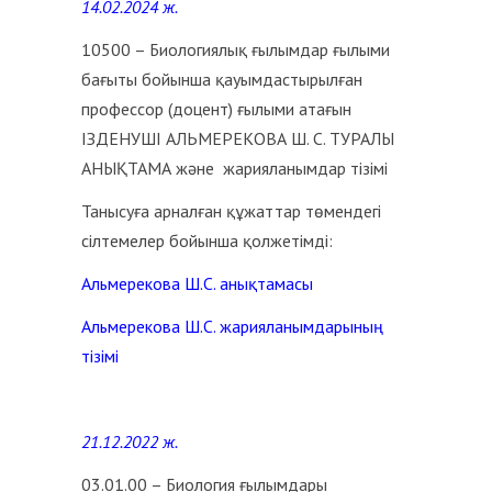
14.02.2024 ж.
10500 – Биологиялық ғылымдар ғылыми
бағыты бойынша қауымдастырылған
профессор (доцент) ғылыми атағын
ІЗДЕНУШІ АЛЬМЕРЕКОВА Ш. С. ТУРАЛЫ
АНЫҚТАМА және жарияланымдар тізімі
Танысуға арналған құжаттар төмендегі
сілтемелер бойынша қолжетімді:
Альмерекова Ш.С. анықтамасы
Альмерекова Ш.С. жарияланымдарының
тізімі
21.12.2022 ж.
03.01.00 – Биология ғылымдары