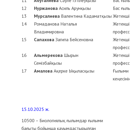
11
Абугалиева
Сәуле Ізтілеуқызы
Бас ғылы
12
Нуржанова
Асиль Арунқызы
Бас ғылы
13
Мурсалиева
Валентина Кадаматқызы
Жетекші 
14
Ромаданова
Наталья
Жетекші 
Владимировна
професс
15
Сапахова
Загипа Бейсеновна
Жетекші
професс
16
Альмерекова
Шырын
Жетекші
Семізбайқызы
професс
17
Амалова
Ақерке Ықыласқызы
Ғылыми 
кеңесіні
15.10.2025 ж.
10500 – Биологиялық ғылымдар ғылыми
бағыты бойынша қауымдастырылған