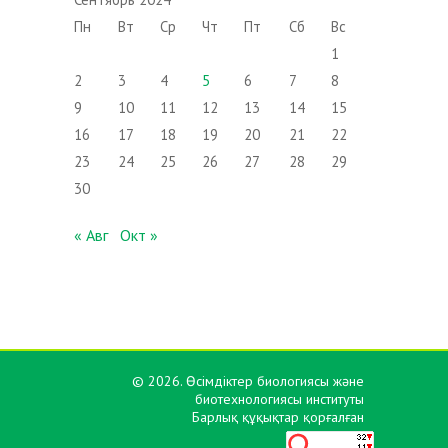
Пн
Вт
Ср
Чт
Пт
Сб
Вс
1
2
3
4
5
6
7
8
9
10
11
12
13
14
15
16
17
18
19
20
21
22
23
24
25
26
27
28
29
30
« Авг
Окт »
© 2026. Өсімдіктер биологиясы және
биотехнологиясы институты
Барлық құқықтар қорғалған